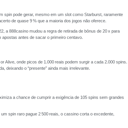
ue um spin pode gerar, mesmo em um slot como Starburst, raramente
 acerto de quase 9 % que a maioria dos jogos não oferece.
22, a 888casino mudou a regra de retirada de bônus de 20 x para
em apostas antes de sacar o primeiro centavo.
 Alive, onde picos de 1.000 reais podem surgir a cada 2.000 spins.
da, deixando o “presente” ainda mais irrelevante.
maximiza a chance de cumprir a exigência de 105 spins sem grandes
m spin raro pague 2 500 reais, o cassino corta o excedente,