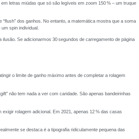
la em letras miúdas que só são legíveis em zoom 150 % – um truque
 de “flush” dos ganhos. No entanto, a matemática mostra que a soma
um spin individual.
ra ilusão. Se adicionarmos 30 segundos de carregamento de página
 atingir o limite de ganho máximo antes de completar a rolagem
“gift” não tem nada a ver com caridade. São apenas bandeirinhas
m exigir rolagem adicional. Em 2021, apenas 12 % das casas
almente se destaca é a tipografia ridiculamente pequena das