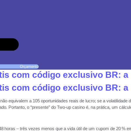
Orçamento
tis com código exclusivo BR: a
tis com código exclusivo BR: a
ão equivalem a 105 oportunidades reais de lucro; se a volatilidade do
do. Portanto, o “presente” do Two-up casino é, na prática, um cálculo
48 horas – três vezes menos que a vida útil de um cupom de 20 % em