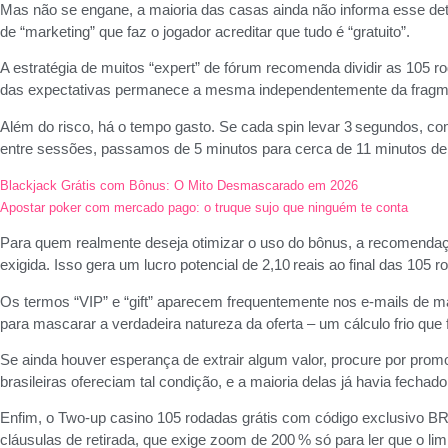
Mas não se engane, a maioria das casas ainda não informa esse det
de “marketing” que faz o jogador acreditar que tudo é “gratuito”.
A estratégia de muitos “expert” de fórum recomenda dividir as 105 
das expectativas permanece a mesma independentemente da fragmentaç
Além do risco, há o tempo gasto. Se cada spin levar 3 segundos, c
entre sessões, passamos de 5 minutos para cerca de 11 minutos de e
Blackjack Grátis com Bônus: O Mito Desmascarado em 2026
Apostar poker com mercado pago: o truque sujo que ninguém te conta
Para quem realmente deseja otimizar o uso do bônus, a recomendação 
exigida. Isso gera um lucro potencial de 2,10 reais ao final das 10
Os termos “VIP” e “gift” aparecem frequentemente nos e-mails de ma
para mascarar a verdadeira natureza da oferta – um cálculo frio que
Se ainda houver esperança de extrair algum valor, procure por prom
brasileiras ofereciam tal condição, e a maioria delas já havia fechado
Enfim, o Two-up casino 105 rodadas grátis com código exclusivo BR
cláusulas de retirada, que exige zoom de 200 % só para ler que o limi