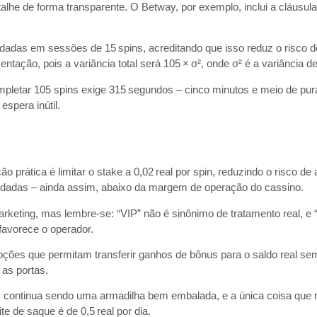
alhe de forma transparente. O Betway, por exemplo, inclui a cláusu
rodadas em sessões de 15 spins, acreditando que isso reduz o risco
ão, pois a variância total será 105 × σ², onde σ² é a variância de 
ompletar 105 spins exige 315 segundos – cinco minutos e meio de pu
spera inútil.
prática é limitar o stake a 0,02 real por spin, reduzindo o risco de
5 rodadas – ainda assim, abaixo da margem de operação do cassino.
rketing, mas lembre‑se: “VIP” não é sinônimo de tratamento real, e 
 favorece o operador.
oções que permitam transferir ganhos de bônus para o saldo real se
 as portas.
 continua sendo uma armadilha bem embalada, e a única coisa que re
te de saque é de 0,5 real por dia.