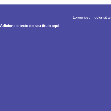
Lorem ipsum dolor sit ame
Adicione o texto do seu título aqui