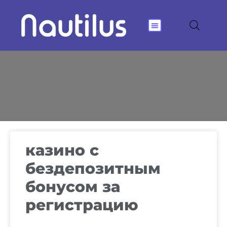
казино с
бездепозитным
бонусом за
регистрацию