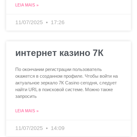
LEIA MAIS »
11/07/2025
17:26
интернет казино 7К
По окончании регистрации пользователь
окажется в созданном профиле. Чтобы войти на
актуальное зеркало 7К Casino сегодня, следует
найти URL в поисковой системе. Можно также
запросить
LEIA MAIS »
11/07/2025
14:09