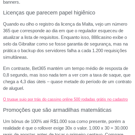
banners.
Licenças que parecem papel higiênico
Quando eu olho o registro da licença da Malta, vejo um número
365 que corresponde ao dia em que o regulador esqueceu de
atualizar a lista de requisitos. Enquanto isso, 888casino exibe o
selo da Gibraltar como se fosse garantia de segurança, mas na
prática o backup dos servidores falha a cada 1.200 requisições
simultâneas.
Em contraste, Bet365 mantém um tempo médio de resposta de
0,8 segundo, mas isso nada tem a ver com a taxa de saque, que
chega a 4,3 dias úteis – quase metade do período de um contrato
de aluguel.
O truque sujo por trás do cassino online 500 rodadas grátis no cadastro
Promoções que são armadilhas matemáticas
Um bônus de 100% até R$1.000 soa como presente, porém a
realidade é que o rollover exige 30x o valor. 1.000 x 30 = 30.000
reais de apostas antes de tocar o primeiro centavo. Compare