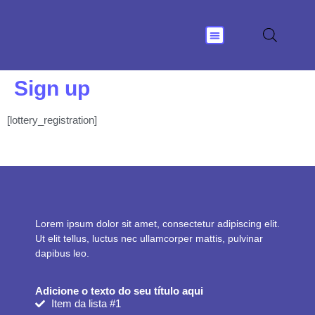
Nossas Soluções
Sign up
[lottery_registration]
Lorem ipsum dolor sit amet, consectetur adipiscing elit.
Ut elit tellus, luctus nec ullamcorper mattis, pulvinar
dapibus leo.
Adicione o texto do seu título aqui
Item da lista #1