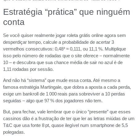
Estratégia “prática” que ninguém
conta
Se você quiser realmente jogar roleta grátis online agora sem
desperdiçar tempo, calcule a probabilidade de acertar 3
vermelhos consecutivos: 0,48³ ≈ 0,111, ou 11,1 %. Multiplique
isso pelo número de rodadas que o site oferece – normalmente
10 – e descubra que sua chance média de sair no azul é de
1,11 rodadas por sessão.
And não há “sistema” que mude essa conta. Até mesmo a
famosa estratégia Martingale, que dobra a aposta a cada perda,
exige um bankroll de 1 000 reais para sobreviver a 10 perdas
seguidas – algo que 97 % dos jogadores não tem.
But, para fechar, vale lembrar que o único “presente” que esses
cassinos dão é a frustração de ter que ler as letras miúdas de um
T&C que usa fonte 8 pt, quase ilegível num smartphone de 5,5
polegadas.