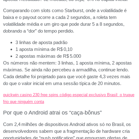
Comparando com slots como Starburst, onde a volatilidade é
baixa e o payout ocorre a cada 2 segundos, a roleta tem
volatilidade média e um giro que pode durar 5 a 8 segundos,
dobrando a “dor” do tempo perdido.
3 linhas de aposta padrão
1 aposta mínima de R$ 0,10
2 apostas máximas de R$ 5.000
Os números não mentem: 3 linhas, 1 aposta mínima, 2 apostas
máximas. Se ainda não percebeu a armadilha, continue lendo.
Cada detalhe foi projetado para que você gaste 4,3 vezes mais
do que o valor inicial em uma sessão típica de 20 minutos.
quickwin casino 230 free spins código especial exclusivo Brasil: o truque
frio que ninguém conta
Por que o Android atrai os “caça‑bônus”
Com 2,4 milhões de dispositivos Android ativos só no Brasil, os
desenvolvedores sabem que a fragmentação de hardware cria
oportunidades de “push notification” que empurram ofertas de