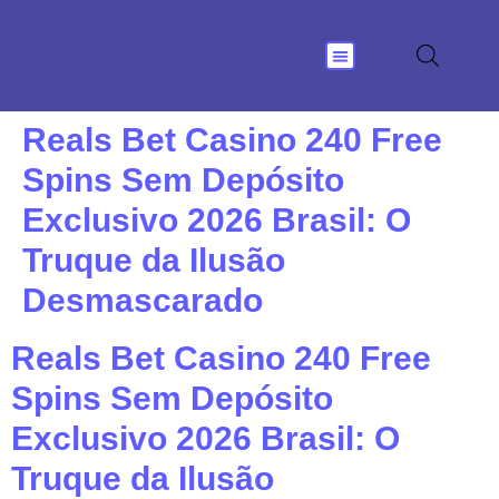
Nossas Soluções
Reals Bet Casino 240 Free
Spins Sem Depósito
Exclusivo 2026 Brasil: O
Truque da Ilusão
Desmascarado
Reals Bet Casino 240 Free
Spins Sem Depósito
Exclusivo 2026 Brasil: O
Truque da Ilusão