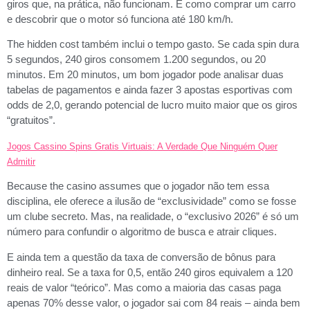
giros que, na prática, não funcionam. É como comprar um carro
e descobrir que o motor só funciona até 180 km/h.
The hidden cost também inclui o tempo gasto. Se cada spin dura
5 segundos, 240 giros consomem 1.200 segundos, ou 20
minutos. Em 20 minutos, um bom jogador pode analisar duas
tabelas de pagamentos e ainda fazer 3 apostas esportivas com
odds de 2,0, gerando potencial de lucro muito maior que os giros
“gratuitos”.
Jogos Cassino Spins Gratis Virtuais: A Verdade Que Ninguém Quer
Admitir
Because the casino assumes que o jogador não tem essa
disciplina, ele oferece a ilusão de “exclusividade” como se fosse
um clube secreto. Mas, na realidade, o “exclusivo 2026” é só um
número para confundir o algoritmo de busca e atrair cliques.
E ainda tem a questão da taxa de conversão de bônus para
dinheiro real. Se a taxa for 0,5, então 240 giros equivalem a 120
reais de valor “teórico”. Mas como a maioria das casas paga
apenas 70% desse valor, o jogador sai com 84 reais – ainda bem