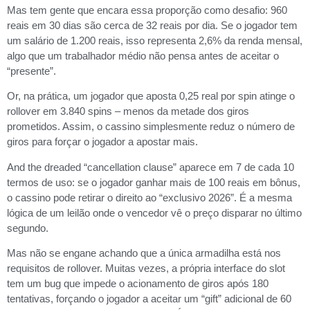
Mas tem gente que encara essa proporção como desafio: 960
reais em 30 dias são cerca de 32 reais por dia. Se o jogador tem
um salário de 1.200 reais, isso representa 2,6% da renda mensal,
algo que um trabalhador médio não pensa antes de aceitar o
“presente”.
Or, na prática, um jogador que aposta 0,25 real por spin atinge o
rollover em 3.840 spins – menos da metade dos giros
prometidos. Assim, o cassino simplesmente reduz o número de
giros para forçar o jogador a apostar mais.
And the dreaded “cancellation clause” aparece em 7 de cada 10
termos de uso: se o jogador ganhar mais de 100 reais em bônus,
o cassino pode retirar o direito ao “exclusivo 2026”. É a mesma
lógica de um leilão onde o vencedor vê o preço disparar no último
segundo.
Mas não se engane achando que a única armadilha está nos
requisitos de rollover. Muitas vezes, a própria interface do slot
tem um bug que impede o acionamento de giros após 180
tentativas, forçando o jogador a aceitar um “gift” adicional de 60