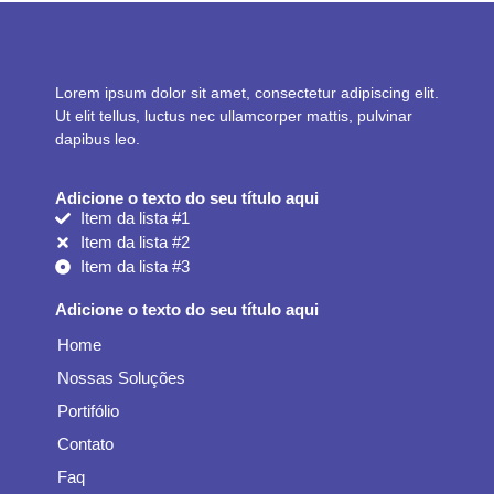
Lorem ipsum dolor sit amet, consectetur adipiscing elit.
Ut elit tellus, luctus nec ullamcorper mattis, pulvinar
dapibus leo.
Adicione o texto do seu título aqui
Item da lista #1
Item da lista #2
Item da lista #3
Adicione o texto do seu título aqui
Home
Nossas Soluções
Portifólio
Contato
Faq