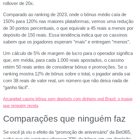
rollover de 20x.
Comparado ao ranking de 2023, onde o bônus médio caía de
150% para 120% nas maiores plataformas, vemos uma redução
de 30 pontos percentuais, o que equivale a 45 reais a menos por
depósito de 150 reais. Essa tendência indica que os cassinos
sabem que os jogadores esperam “mais” e entregam “menos”.
Um cálculo de 5% de margem de lucro para o operador significa
que, em média, para cada 1.000 reais apostados, o cassino
retém 50 reais antes de considerar bônus e promoções. Se o
ranking mostra 12% de bônus sobre o total, o jogador ainda sai
com 38 reais de valor real, um número que não deixa nada de
“ganho fácil”.
Arcanebet casino bônus sem depósito com dinheiro real Brasil: o truque
que ninguém revela
Comparações que ninguém faz
Se você já viu o efeito da “promoção de aniversário” da Bet365,
saiba que ela costuma oferecer 20% de bônus em um depósito