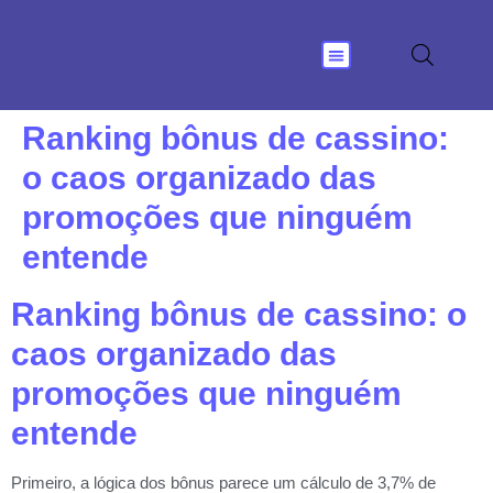
Nossas Soluções
Ranking bônus de cassino:
o caos organizado das
promoções que ninguém
entende
Ranking bônus de cassino: o
caos organizado das
promoções que ninguém
entende
Primeiro, a lógica dos bônus parece um cálculo de 3,7% de