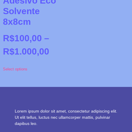
Adesivo Eco
Solvente
8x8cm
R$
100,00
–
R$
1.000,00
Select options
Lorem ipsum dolor sit amet, consectetur adipiscing elit.
Ut elit tellus, luctus nec ullamcorper mattis, pulvinar
dapibus leo.