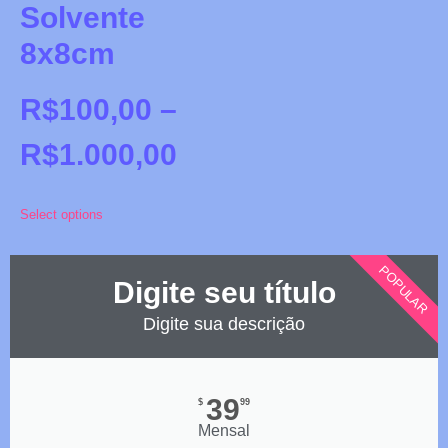
Solvente
8x8cm
R$
100,00
–
R$
1.000,00
Select options
POPULAR
Digite seu título
Digite sua descrição
39
$
99
Mensal