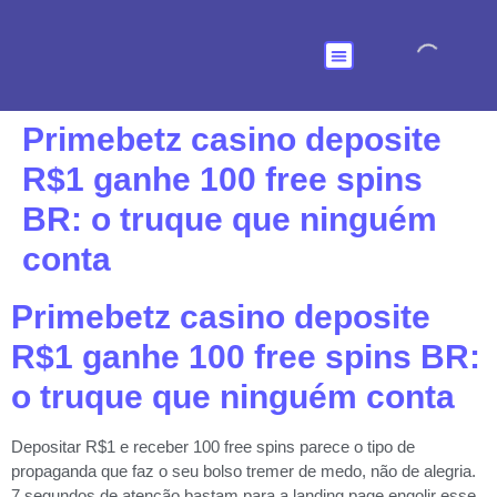
Nossas Soluções
Primebetz casino deposite
R$1 ganhe 100 free spins
BR: o truque que ninguém
conta
Primebetz casino deposite
R$1 ganhe 100 free spins BR:
o truque que ninguém conta
Depositar R$1 e receber 100 free spins parece o tipo de
propaganda que faz o seu bolso tremer de medo, não de alegria.
7 segundos de atenção bastam para a landing page engolir esse