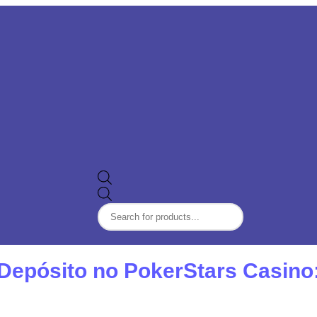
Depósito no PokerStars Casino