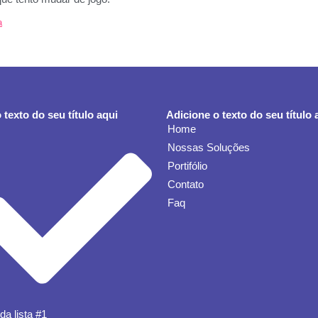
a
 texto do seu título aqui
Adicione o texto do seu título 
Home
Nossas Soluções
Portifólio
Contato
Faq
da lista #1