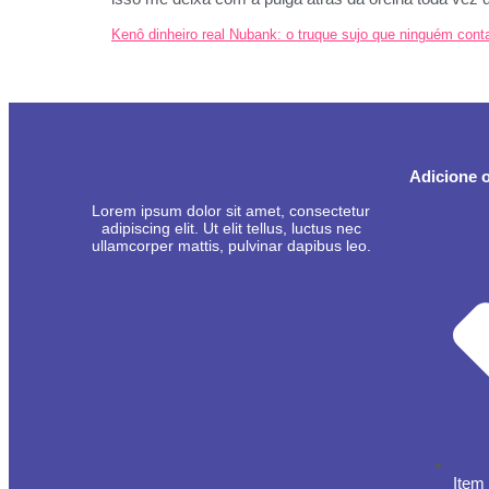
Kenô dinheiro real Nubank: o truque sujo que ninguém cont
Adicione o
Lorem ipsum dolor sit amet, consectetur
adipiscing elit. Ut elit tellus, luctus nec
ullamcorper mattis, pulvinar dapibus leo.
Item 