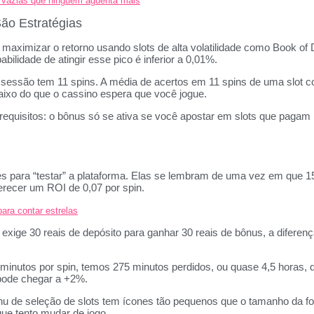
as vazias que ninguém aguenta mais
ão Estratégias
a maximizar o retorno usando slots de alta volatilidade como Book of
ilidade de atingir esse pico é inferior a 0,01%.
da sessão tem 11 spins. A média de acertos em 11 spins de uma sl
baixo do que o cassino espera que você jogue.
 requisitos: o bônus só se ativa se você apostar em slots que pagam
s para “testar” a plataforma. Elas se lembram de uma vez em que 
erecer um ROI de 0,07 por spin.
ara contar estrelas
ge 30 reais de depósito para ganhar 30 reais de bônus, a diferenç
 minutos por spin, temos 275 minutos perdidos, ou quase 4,5 horas,
 pode chegar a +2%.
enu de seleção de slots tem ícones tão pequenos que o tamanho da fon
que tento mudar de jogo.