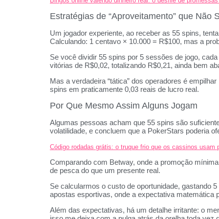
Bingos online valendo dinheiro real: o desfile de promess
Estratégias de “Aproveitamento” que Não S
Um jogador experiente, ao receber as 55 spins, tent
Calculando: 1 centavo × 10.000 = R$100, mas a probab
Se você dividir 55 spins por 5 sessões de jogo, ca
vitórias de R$0,02, totalizando R$0,21, ainda bem a
Mas a verdadeira “tática” dos operadores é empilhar
spins em praticamente 0,03 reais de lucro real.
Por Que Mesmo Assim Alguns Jogam
Algumas pessoas acham que 55 spins são suficiente
volatilidade, e concluem que a PokerStars poderia of
Código rodadas grátis: o truque frio que os cassinos usam p
Comparando com Betway, onde a promoção mínima exi
de pesca do que um presente real.
Se calcularmos o custo de oportunidade, gastando 5
apostas esportivas, onde a expectativa matemática
Além das expectativas, há um detalhe irritante: o m
isso me deixa com a pulga atrás da orelha toda vez 