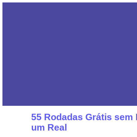
55 Rodadas Grátis sem 
um Real