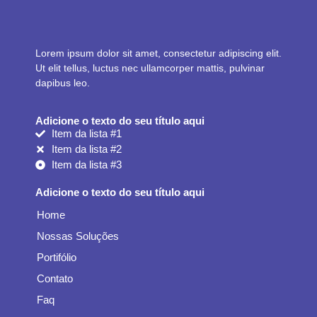
Lorem ipsum dolor sit amet, consectetur adipiscing elit.
Ut elit tellus, luctus nec ullamcorper mattis, pulvinar
dapibus leo.
Adicione o texto do seu título aqui
Item da lista #1
Item da lista #2
Item da lista #3
Adicione o texto do seu título aqui
Home
Nossas Soluções
Portifólio
Contato
Faq