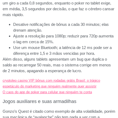
um giro a cada 0,8 segundos, enquanto o poker no tablet exige,
em média, 3,5 segundos por decisão, o que faz o cérebro cansar
mais rápido.
Desative notificações de bônus a cada 30 minutos; elas
drenam atenção.
Ajuste a resolução para 1080p; reduzir para 720p aumenta
o lag em cerca de 15%.
Use um mouse Bluetooth; a latência de 12 ms pode ser a
diferença entre 1,5 e 3 mãos vencidas por hora.
Além disso, alguns tablets apresentam um bug que duplica o
saldo ao recarregar 50 reais, mas o sistema corrige em menos
de 2 minutos, apagando a esperança de lucro.
cryptoleo casino VIP bônus com rodadas grátis Brasil: o trágico
espetáculo do marketing que ninguém realmente quer assistir
O caos do app de poker para celular que ninguém te conta
Jogos auxiliares e suas armadilhas
Gonzo’s Quest é citado como exemplo de alta volatilidade, porém
sua mecânica de “avalanche” não tem nada a ver com a