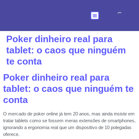
Nossas Soluções
Poker dinheiro real para
tablet: o caos que ninguém
te conta
Poker dinheiro real para
tablet: o caos que ninguém te
conta
O mercado de poker online já tem 20 anos, mas ainda insiste em
tratar tablets como se fossem meras extensões de smartphones,
ignorando a ergonomia real que um dispositivo de 10 polegadas
oferece.