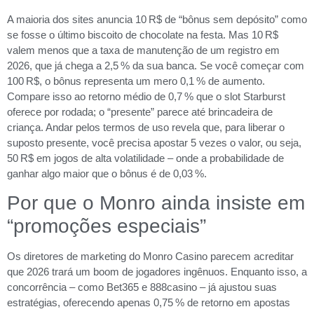
A maioria dos sites anuncia 10 R$ de “bônus sem depósito” como
se fosse o último biscoito de chocolate na festa. Mas 10 R$
valem menos que a taxa de manutenção de um registro em
2026, que já chega a 2,5 % da sua banca. Se você começar com
100 R$, o bônus representa um mero 0,1 % de aumento.
Compare isso ao retorno médio de 0,7 % que o slot Starburst
oferece por rodada; o “presente” parece até brincadeira de
criança. Andar pelos termos de uso revela que, para liberar o
suposto presente, você precisa apostar 5 vezes o valor, ou seja,
50 R$ em jogos de alta volatilidade – onde a probabilidade de
ganhar algo maior que o bônus é de 0,03 %.
Por que o Monro ainda insiste em
“promoções especiais”
Os diretores de marketing do Monro Casino parecem acreditar
que 2026 trará um boom de jogadores ingênuos. Enquanto isso, a
concorrência – como Bet365 e 888casino – já ajustou suas
estratégias, oferecendo apenas 0,75 % de retorno em apostas