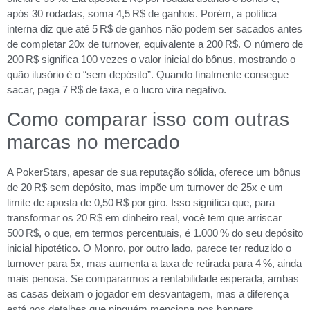
após 30 rodadas, soma 4,5 R$ de ganhos. Porém, a política
interna diz que até 5 R$ de ganhos não podem ser sacados antes
de completar 20x de turnover, equivalente a 200 R$. O número de
200 R$ significa 100 vezes o valor inicial do bônus, mostrando o
quão ilusório é o “sem depósito”. Quando finalmente consegue
sacar, paga 7 R$ de taxa, e o lucro vira negativo.
Como comparar isso com outras
marcas no mercado
A PokerStars, apesar de sua reputação sólida, oferece um bônus
de 20 R$ sem depósito, mas impõe um turnover de 25x e um
limite de aposta de 0,50 R$ por giro. Isso significa que, para
transformar os 20 R$ em dinheiro real, você tem que arriscar
500 R$, o que, em termos percentuais, é 1.000 % do seu depósito
inicial hipotético. O Monro, por outro lado, parece ter reduzido o
turnover para 5x, mas aumenta a taxa de retirada para 4 %, ainda
mais penosa. Se compararmos a rentabilidade esperada, ambas
as casas deixam o jogador em desvantagem, mas a diferença
está nos detalhes que ninguém menciona nos banners