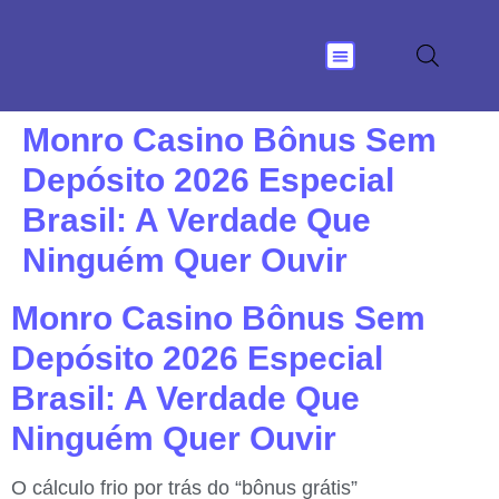
Nossas Soluções
Monro Casino Bônus Sem
Depósito 2026 Especial
Brasil: A Verdade Que
Ninguém Quer Ouvir
Monro Casino Bônus Sem
Depósito 2026 Especial
Brasil: A Verdade Que
Ninguém Quer Ouvir
O cálculo frio por trás do “bônus grátis”