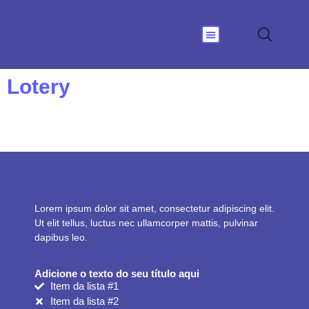
Nossas Soluções
Lotery
Lorem ipsum dolor sit amet, consectetur adipiscing elit.
Ut elit tellus, luctus nec ullamcorper mattis, pulvinar
dapibus leo.
Adicione o texto do seu título aqui
Item da lista #1
Item da lista #2