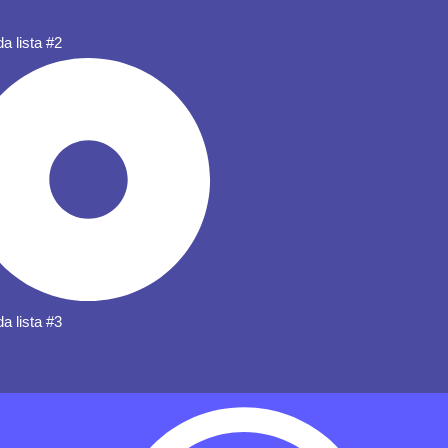
da lista #2
da lista #3