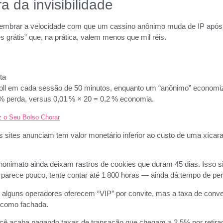
 da invisibilidade
e lembrar a velocidade com que um cassino anônimo muda de IP após
s grátis” que, na prática, valem menos que mil réis.
ta
oll em cada sessão de 50 minutos, enquanto um “anônimo” economiz
 % perda, versus 0,01 % × 20 = 0,2 % economia.
 o Seu Bolso Chorar
itos sites anunciam tem valor monetário inferior ao custo de uma xíca
nonimato ainda deixam rastros de cookies que duram 45 dias. Isso si
 parece pouco, tente contar até 1 800 horas — ainda dá tempo de per
e, alguns operadores oferecem “VIP” por convite, mas a taxa de conv
 como fachada.
você acaba pagando taxas de transação que chegam a 2,5% por retirad