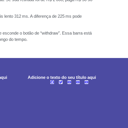
is lento 312 ms. A diferença de 225 ms pode
ue esconde o botão de “withdraw”. Essa barra está
longo do tempo.
aqui
Adicione o texto do seu título aqui