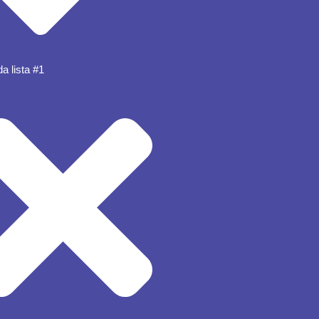
da lista #1