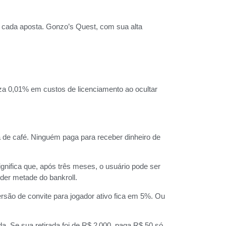
 cada aposta. Gonzo’s Quest, com sua alta
a 0,01% em custos de licenciamento ao ocultar
ra de café. Ninguém paga para receber dinheiro de
gnifica que, após três meses, o usuário pode ser
der metade do bankroll.
ersão de convite para jogador ativo fica em 5%. Ou
a. Se sua retirada foi de R$ 2 000, paga R$ 50 só