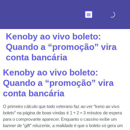
Nossas Soluções
Kenoby ao vivo boleto:
Quando a “promoção” vira
conta bancária
Kenoby ao vivo boleto:
Quando a “promoção” vira
conta bancária
O primeiro cálculo que todo veterano faz ao ver “keno ao vivo
boleto” na página de boas‑vindas é 1 + 2 = 3 minutos de espera
para o comprovante aparecer. Enquanto o cassino exibe um
banner de “gift” reluzente, a realidade é que o boleto só gera um