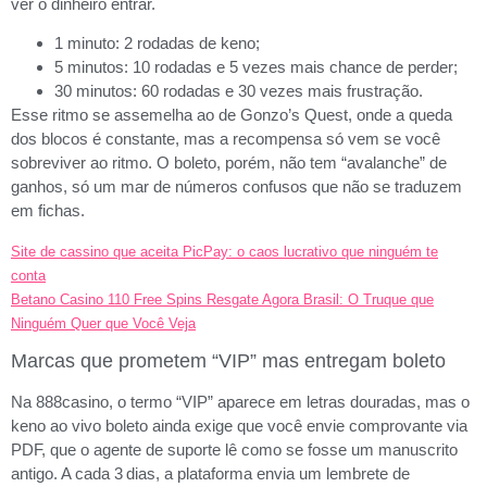
ver o dinheiro entrar.
1 minuto: 2 rodadas de keno;
5 minutos: 10 rodadas e 5 vezes mais chance de perder;
30 minutos: 60 rodadas e 30 vezes mais frustração.
Esse ritmo se assemelha ao de Gonzo’s Quest, onde a queda
dos blocos é constante, mas a recompensa só vem se você
sobreviver ao ritmo. O boleto, porém, não tem “avalanche” de
ganhos, só um mar de números confusos que não se traduzem
em fichas.
Site de cassino que aceita PicPay: o caos lucrativo que ninguém te
conta
Betano Casino 110 Free Spins Resgate Agora Brasil: O Truque que
Ninguém Quer que Você Veja
Marcas que prometem “VIP” mas entregam boleto
Na 888casino, o termo “VIP” aparece em letras douradas, mas o
keno ao vivo boleto ainda exige que você envie comprovante via
PDF, que o agente de suporte lê como se fosse um manuscrito
antigo. A cada 3 dias, a plataforma envia um lembrete de