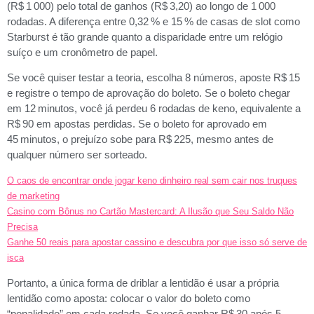
(R$ 1 000) pelo total de ganhos (R$ 3,20) ao longo de 1 000
rodadas. A diferença entre 0,32 % e 15 % de casas de slot como
Starburst é tão grande quanto a disparidade entre um relógio
suíço e um cronômetro de papel.
Se você quiser testar a teoria, escolha 8 números, aposte R$ 15
e registre o tempo de aprovação do boleto. Se o boleto chegar
em 12 minutos, você já perdeu 6 rodadas de keno, equivalente a
R$ 90 em apostas perdidas. Se o boleto for aprovado em
45 minutos, o prejuízo sobe para R$ 225, mesmo antes de
qualquer número ser sorteado.
O caos de encontrar onde jogar keno dinheiro real sem cair nos truques
de marketing
Casino com Bônus no Cartão Mastercard: A Ilusão que Seu Saldo Não
Precisa
Ganhe 50 reais para apostar cassino e descubra por que isso só serve de
isca
Portanto, a única forma de driblar a lentidão é usar a própria
lentidão como aposta: colocar o valor do boleto como
“penalidade” em cada rodada. Se você ganhar R$ 30 após 5