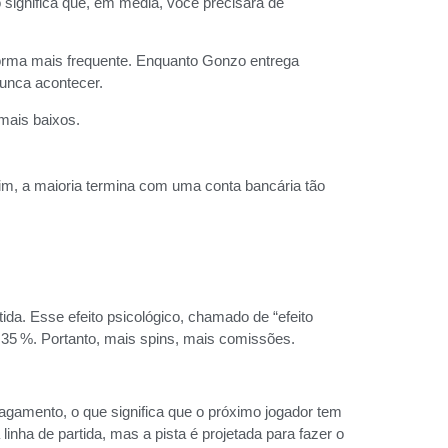
significa que, em média, você precisará de
orma mais frequente. Enquanto Gonzo entrega
unca acontecer.
mais baixos.
im, a maioria termina com uma conta bancária tão
da. Esse efeito psicológico, chamado de “efeito
35 %. Portanto, mais spins, mais comissões.
gamento, o que significa que o próximo jogador tem
nha de partida, mas a pista é projetada para fazer o