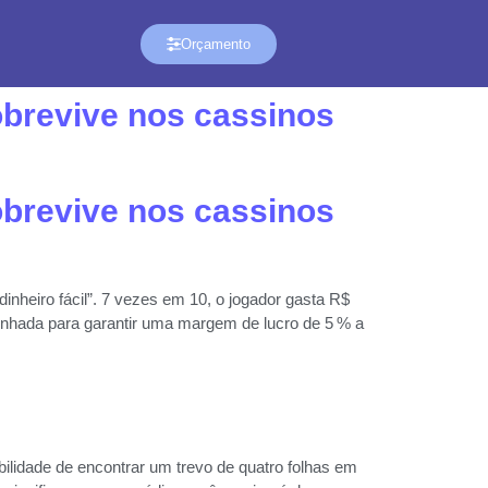
Orçamento
sobrevive nos cassinos
sobrevive nos cassinos
dinheiro fácil”. 7 vezes em 10, o jogador gasta R$
enhada para garantir uma margem de lucro de 5 % a
lidade de encontrar um trevo de quatro folhas em