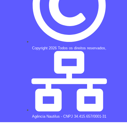
Copyright 2026 Todos os direitos reservados,
Agência Nautilus - CNPJ 34.415.657/0001-31