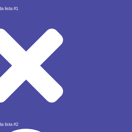
da lista #1
da lista #2