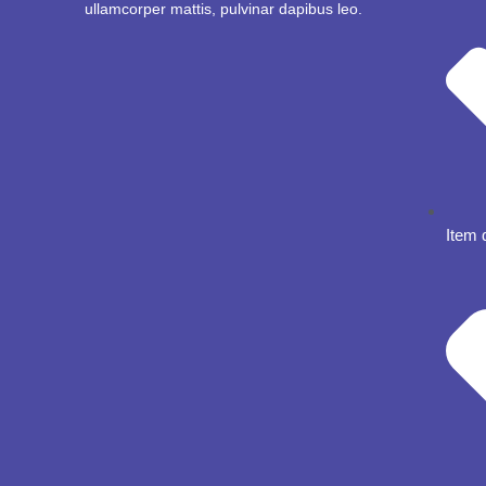
ullamcorper mattis, pulvinar dapibus leo.
Item 