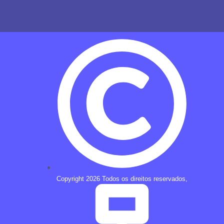
Copyright 2026 Todos os direitos reservados,