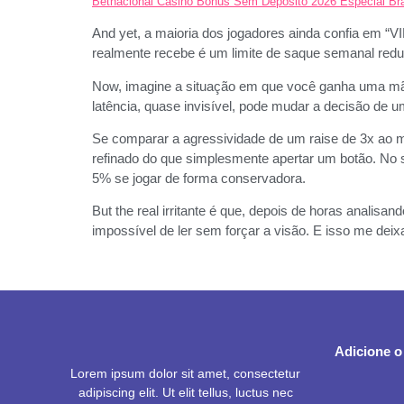
Betnacional Casino Bônus Sem Depósito 2026 Especial Br
And yet, a maioria dos jogadores ainda confia em “
realmente recebe é um limite de saque semanal redu
Now, imagine a situação em que você ganha uma mão 
latência, quase invisível, pode mudar a decisão de um
Se comparar a agressividade de um raise de 3x ao mí
refinado do que simplesmente apertar um botão. No 
5% se jogar de forma conservadora.
But the real irritante é que, depois de horas analisa
impossível de ler sem forçar a visão. E isso me deixa
Adicione o 
Lorem ipsum dolor sit amet, consectetur
adipiscing elit. Ut elit tellus, luctus nec