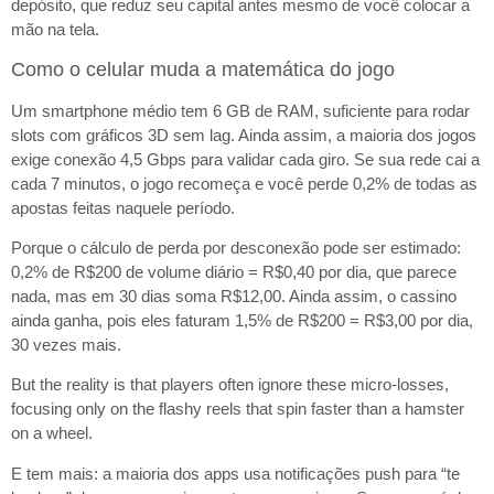
depósito, que reduz seu capital antes mesmo de você colocar a
mão na tela.
Como o celular muda a matemática do jogo
Um smartphone médio tem 6 GB de RAM, suficiente para rodar
slots com gráficos 3D sem lag. Ainda assim, a maioria dos jogos
exige conexão 4,5 Gbps para validar cada giro. Se sua rede cai a
cada 7 minutos, o jogo recomeça e você perde 0,2% de todas as
apostas feitas naquele período.
Porque o cálculo de perda por desconexão pode ser estimado:
0,2% de R$200 de volume diário = R$0,40 por dia, que parece
nada, mas em 30 dias soma R$12,00. Ainda assim, o cassino
ainda ganha, pois eles faturam 1,5% de R$200 = R$3,00 por dia,
30 vezes mais.
But the reality is that players often ignore these micro‑losses,
focusing only on the flashy reels that spin faster than a hamster
on a wheel.
E tem mais: a maioria dos apps usa notificações push para “te