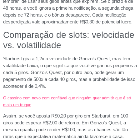
lembrar” de usar seus giros antes que expirem. Se o prazo é de
48 horas, e você ignora a primeira notificação, a segunda chega
depois de 72 horas, e o bônus desaparece. Cada notificação
desperdiçada vale aproximadamente R$0,30 de potencial lucro.
Comparação de slots: velocidade
vs. volatilidade
Starburst gira a 1,2x a velocidade de Gonzo’s Quest, mas tem
volatilidade baixa, o que significa que você vê ganhos pequenos a
cada 5 giros. Gonzo’s Quest, por outro lado, pode gerar um
pagamento de 500x a cada 40 giros, mas a probabilidade de isso
acontecer é de 0,4%.
O cassino com novo com confiável que ninguém quer admitir que é só
mais um truque
Assim, se você aposta R$0,20 por giro em Starburst, em 100
giros pode esperar R$2,00 de retorno. Em Gonzo’s Quest, a
mesma quantia pode render R$100, mas as chances são tão
raras que a expectativa matemática ainda favorece a casa.