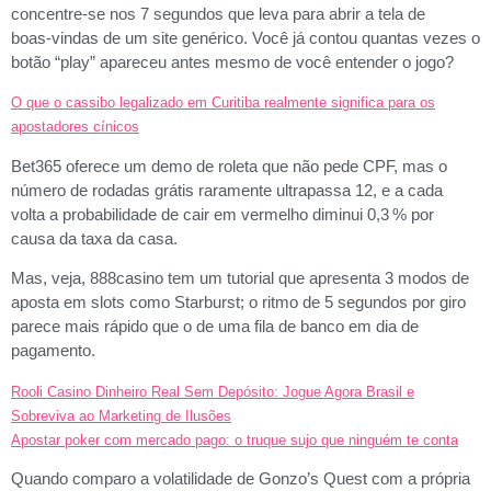
concentre‑se nos 7 segundos que leva para abrir a tela de
boas‑vindas de um site genérico. Você já contou quantas vezes o
botão “play” apareceu antes mesmo de você entender o jogo?
O que o cassibo legalizado em Curitiba realmente significa para os
apostadores cínicos
Bet365 oferece um demo de roleta que não pede CPF, mas o
número de rodadas grátis raramente ultrapassa 12, e a cada
volta a probabilidade de cair em vermelho diminui 0,3 % por
causa da taxa da casa.
Mas, veja, 888casino tem um tutorial que apresenta 3 modos de
aposta em slots como Starburst; o ritmo de 5 segundos por giro
parece mais rápido que o de uma fila de banco em dia de
pagamento.
Rooli Casino Dinheiro Real Sem Depósito: Jogue Agora Brasil e
Sobreviva ao Marketing de Ilusões
Apostar poker com mercado pago: o truque sujo que ninguém te conta
Quando comparo a volatilidade de Gonzo’s Quest com a própria