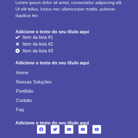
Lorem ipsum dolor sit amet, consectetur adipiscing elit.
Ut elit tellus, luctus nec ullamcorper mattis, pulvinar
dapibus leo.
Adicione o texto do seu título aqui
Item da lista #1
Item da lista #2
Item da lista #3
Adicione o texto do seu título aqui
Home
Nossas Soluções
Portifólio
Contato
Faq
Adicione o texto do seu título aqui