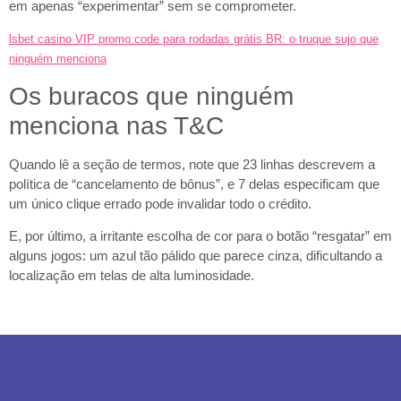
em apenas “experimentar” sem se comprometer.
lsbet casino VIP promo code para rodadas grátis BR: o truque sujo que
ninguém menciona
Os buracos que ninguém
menciona nas T&C
Quando lê a seção de termos, note que 23 linhas descrevem a
política de “cancelamento de bônus”, e 7 delas especificam que
um único clique errado pode invalidar todo o crédito.
E, por último, a irritante escolha de cor para o botão “resgatar” em
alguns jogos: um azul tão pálido que parece cinza, dificultando a
localização em telas de alta luminosidade.