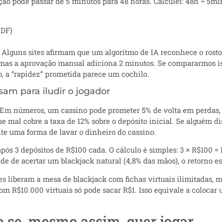
ção pode passar de 5 minutos para 48 horas. Calculei: 48h ÷ 5m
PDF)
. Alguns sites afirmam que um algoritmo de IA reconhece o rost
mas a aprovação manual adiciona 2 minutos. Se compararmos iss
, a “rapidez” prometida parece um cochilo.
sam para iludir o jogador
”. Em números, um cassino pode prometer 5% de volta em perdas
ue mal cobre a taxa de 12% sobre o depósito inicial. Se alguém di
nte uma forma de lavar o dinheiro do cassino.
pós 3 depósitos de R$100 cada. O cálculo é simples: 3 × R$100 
e de acertar um blackjack natural (4,8% das mãos), o retorno e
es liberam a mesa de blackjack com fichas virtuais ilimitadas, 
om R$10.000 virtuais só pode sacar R$1. Isso equivale a coloca
o se, mesmo assim, quer jogar