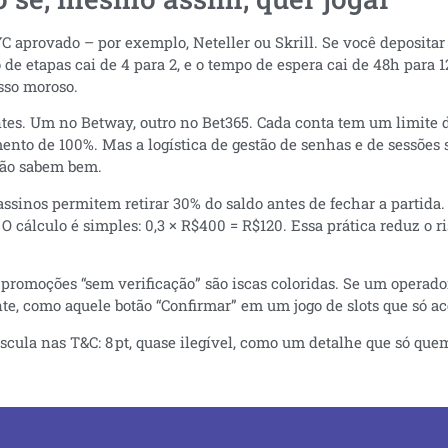
C aprovado – por exemplo, Neteller ou Skrill. Se você depositar
de etapas cai de 4 para 2, e o tempo de espera cai de 48h para 
esso moroso.
rentes. Um no Betway, outro no Bet365. Cada conta tem um limit
ento de 100%. Mas a logística de gestão de senhas e de sessões 
ssão sabem bem.
 cassinos permitem retirar 30% do saldo antes de fechar a parti
O cálculo é simples: 0,3 × R$400 = R$120. Essa prática reduz o
promoções “sem verificação” são iscas coloridas. Se um operado
te, como aquele botão “Confirmar” em um jogo de slots que só ace
scula nas T&C: 8 pt, quase ilegível, como um detalhe que só que