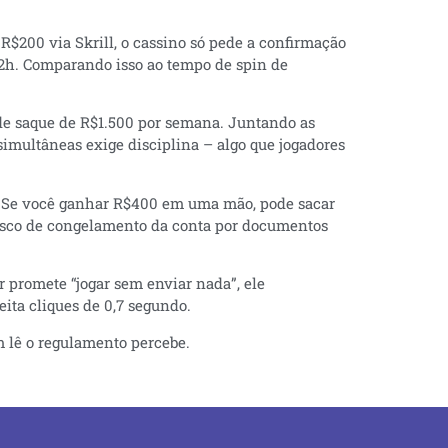
 R$200 via Skrill, o cassino só pede a confirmação
12h. Comparando isso ao tempo de spin de
e de saque de R$1.500 por semana. Juntando as
simultâneas exige disciplina – algo que jogadores
da. Se você ganhar R$400 em uma mão, pode sacar
 risco de congelamento da conta por documentos
r promete “jogar sem enviar nada”, ele
ita cliques de 0,7 segundo.
m lê o regulamento percebe.