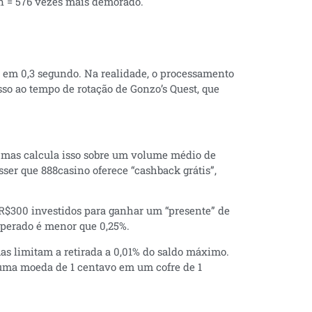
in = 576 vezes mais demorado.
o em 0,3 segundo. Na realidade, o processamento
o ao tempo de rotação de Gonzo’s Quest, que
, mas calcula isso sobre um volume médio de
sser que 888casino oferece “cashback grátis”,
= R$300 investidos para ganhar um “presente” de
sperado é menor que 0,25%.
mas limitam a retirada a 0,01% do saldo máximo.
r uma moeda de 1 centavo em um cofre de 1