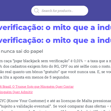
erificação: o mito que a indú
erificação: o mito que a indú
 nunca sai do papel
aça “jogar blackjack sem verificação” é 0,01% – a taxa que a m
 dos cadastros exigem foto do RG, CPF ou até selfie com o rosto
ão real quanto um bônus “gratuito” que você nunca usa. E, se voc
a 10x a aposta em menos de 5 segundos.
6 Brasil: O Truque Sujo que Ninguém Quer Contar
 Ninguém Quer Admitir
 a KYC (Know Your Customer) e até as licenças de Malta pressi
z “sujeito a validação eventual”. Se você comparar duas ofertas 