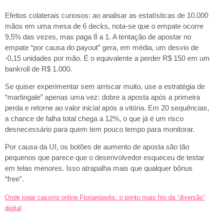
Efeitos colaterais curiosos: ao analisar as estatísticas de 10.000
mãos em uma mesa de 6 decks, nota‑se que o empate ocorre
9,5% das vezes, mas paga 8 a 1. A tentação de apostar no
empate “por causa do payout” gera, em média, um desvio de
-0,15 unidades por mão. É o equivalente a perder R$ 150 em um
bankroll de R$ 1.000.
Se quiser experimentar sem arriscar muito, use a estratégia de
“martingale” apenas uma vez: dobre a aposta após a primeira
perda e retorne ao valor inicial após a vitória. Em 20 sequências,
a chance de falha total chega a 12%, o que já é um risco
desnecessário para quem tem pouco tempo para monitorar.
Por causa da UI, os botões de aumento de aposta são tão
pequenos que parece que o desenvolvedor esqueceu de testar
em telas menores. Isso atrapalha mais que qualquer bônus
“free”.
Onde jogar cassino online Florianópolis: o ponto mais frio da “diversão”
digital