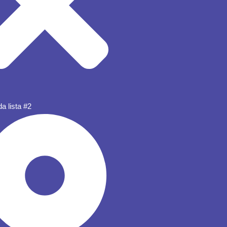
da lista #2