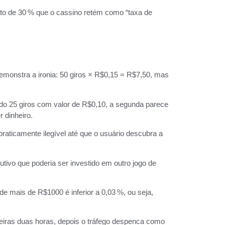
osto de 30 % que o cassino retém como “taxa de
demonstra a ironia: 50 giros × R$0,15 = R$7,50, mas
do 25 giros com valor de R$0,10, a segunda parece
 dinheiro.
raticamente ilegível até que o usuário descubra a
tivo que poderia ser investido em outro jogo de
de mais de R$1000 é inferior a 0,03 %, ou seja,
eiras duas horas, depois o tráfego despenca como