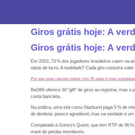
Giros grátis hoje: A ve
Giros grátis hoje: A ve
Em 2023, 73 % dos jogadores brasileiros caem na a
oásis de lucro. A realidade? Cada giro costuma vale
Por que jogar cassino online com 25 reais é mais estratégi
Bet365 oferece 30 “gift” de giros ao registrar, mas o
conta bancária.
Na prática, uma slot como Starburst paga 5 % de reto
de dentista: parece agradável, mas na verdade é um 
Comparado à Gonzo’s Quest, que tem RTP de 96 % e vo
maré de perdas inevitáveis.