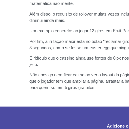
matemática não mente.
Além disso, o requisito de rollover muitas vezes incl
diminui ainda mais.
Um exemplo concreto: ao jogar 12 giros em Fruit Par
Por fim, a irritação maior está no botão “reclamar 
3 segundos, como se fosse um easter egg que ningu
É ridículo que o cassino ainda use fontes de 8 px nos
jeito.
Não consigo nem ficar calmo ao ver o layout da págin
que o jogador tem que ampliar a página, arrastar a
para quem só tem 5 giros gratuitos.
Adicione o 