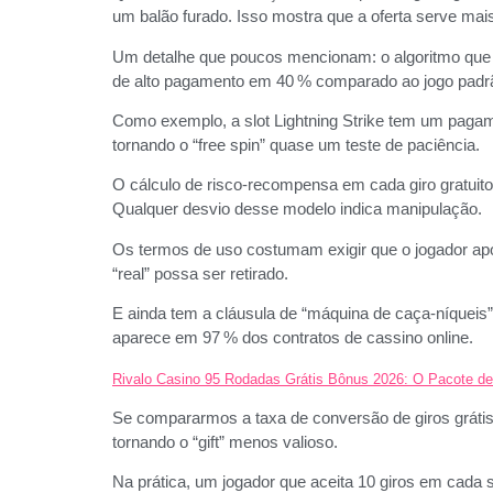
um balão furado. Isso mostra que a oferta serve mais
Um detalhe que poucos mencionam: o algoritmo que d
de alto pagamento em 40 % comparado ao jogo padr
Como exemplo, a slot Lightning Strike tem um pagamen
tornando o “free spin” quase um teste de paciência.
O cálculo de risco‑recompensa em cada giro gratuito
Qualquer desvio desse modelo indica manipulação.
Os termos de uso costumam exigir que o jogador apo
“real” possa ser retirado.
E ainda tem a cláusula de “máquina de caça-níqueis”
aparece em 97 % dos contratos de cassino online.
Rivalo Casino 95 Rodadas Grátis Bônus 2026: O Pacote de
Se compararmos a taxa de conversão de giros grátis
tornando o “gift” menos valioso.
Na prática, um jogador que aceita 10 giros em cada 