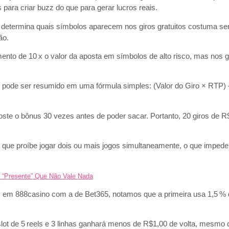
 para criar buzz do que para gerar lucros reais.
etermina quais símbolos aparecem nos giros gratuitos costuma ser 
ão.
to de 10 x o valor da aposta em símbolos de alto risco, mas nos gir
 pode ser resumido em uma fórmula simples: (Valor do Giro × RTP) –
ste o bônus 30 vezes antes de poder sacar. Portanto, 20 giros de R
 que proíbe jogar dois ou mais jogos simultaneamente, o que impede 
 “Presente” Que Não Vale Nada
 em 888casino com a de Bet365, notamos que a primeira usa 1,5 % 
slot de 5 reels e 3 linhas ganhará menos de R$1,00 de volta, mesmo