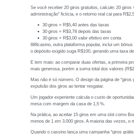
Se você receber 20 giros gratuitos, calcule: 20 giro
administração” fictícia, e o retorno real cai para R$2,
30 giros = R$5,40 antes das taxas
30 giros = R$3,78 depois das taxas
30 giros = R$3,00 valor efetivo em conta
888casino, outra plataforma popular, inclui um bônu
o depósito exigido suga R$100, gerando uma taxa de
E tem mais: ao comparar duas ofertas, a primeira p
mais generosa, porém a soma total dos valores (R$2,5
Mas não é só número. O design da página de “giros g
expulsão dos giros ao tentar resgatar.
Um jogador experiente calcula o custo de oportunida
mesa com margem da casa de 1,5 %.
Na prática, ao aceitar 15 giros em uma slot como Boo
menos de 1 em 3.000 giros. A maioria das vezes, o me
Quando o cassino lança uma campanha “giros grátis 