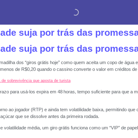
rdade suja por trás das promess
rdade suja por trás das promess
rmadilha dos “giros grátis hoje” como quem aceita um copo de água
r menos de R$0,20 quando o cassino converte o valor em créditos de
a de sobrevivência que aposta de turista
 prazo para usá‑los expira em 48 horas, tempo suficiente para que a m
rno ao jogador (RTP) e ainda tem volatilidade baixa, permitindo que
açúcar que se dissolve antes da primeira rodada.
latilidade média, um giro grátis funciona como um “VIP” de papel a