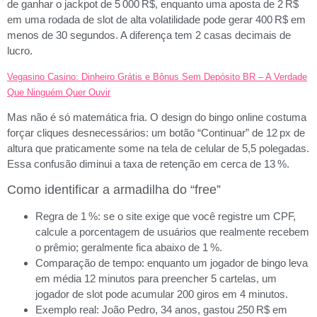
de ganhar o jackpot de 5 000 R$, enquanto uma aposta de 2 R$
em uma rodada de slot de alta volatilidade pode gerar 400 R$ em
menos de 30 segundos. A diferença tem 2 casas decimais de
lucro.
Vegasino Casino: Dinheiro Grátis e Bônus Sem Depósito BR – A Verdade
Que Ninguém Quer Ouvir
Mas não é só matemática fria. O design do bingo online costuma
forçar cliques desnecessários: um botão “Continuar” de 12 px de
altura que praticamente some na tela de celular de 5,5 polegadas.
Essa confusão diminui a taxa de retenção em cerca de 13 %.
Como identificar a armadilha do “free”
Regra de 1 %: se o site exige que você registre um CPF,
calcule a porcentagem de usuários que realmente recebem
o prêmio; geralmente fica abaixo de 1 %.
Comparação de tempo: enquanto um jogador de bingo leva
em média 12 minutos para preencher 5 cartelas, um
jogador de slot pode acumular 200 giros em 4 minutos.
Exemplo real: João Pedro, 34 anos, gastou 250 R$ em