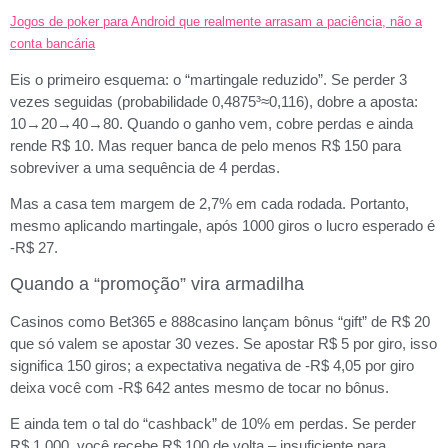
Jogos de poker para Android que realmente arrasam a paciência, não a
conta bancária
Eis o primeiro esquema: o “martingale reduzido”. Se perder 3
vezes seguidas (probabilidade 0,4875³≈0,116), dobre a aposta:
10→20→40→80. Quando o ganho vem, cobre perdas e ainda
rende R$ 10. Mas requer banca de pelo menos R$ 150 para
sobreviver a uma sequência de 4 perdas.
Mas a casa tem margem de 2,7% em cada rodada. Portanto,
mesmo aplicando martingale, após 1000 giros o lucro esperado é
-R$ 27.
Quando a “promoção” vira armadilha
Casinos como Bet365 e 888casino lançam bônus “gift” de R$ 20
que só valem se apostar 30 vezes. Se apostar R$ 5 por giro, isso
significa 150 giros; a expectativa negativa de -R$ 4,05 por giro
deixa você com -R$ 642 antes mesmo de tocar no bônus.
E ainda tem o tal do “cashback” de 10% em perdas. Se perder
R$ 1.000, você recebe R$ 100 de volta – insuficiente para