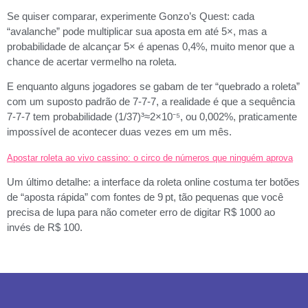
Se quiser comparar, experimente Gonzo’s Quest: cada
“avalanche” pode multiplicar sua aposta em até 5×, mas a
probabilidade de alcançar 5× é apenas 0,4%, muito menor que a
chance de acertar vermelho na roleta.
E enquanto alguns jogadores se gabam de ter “quebrado a roleta”
com um suposto padrão de 7‑7‑7, a realidade é que a sequência
7‑7‑7 tem probabilidade (1/37)³≈2×10⁻⁵, ou 0,002%, praticamente
impossível de acontecer duas vezes em um mês.
Apostar roleta ao vivo cassino: o circo de números que ninguém aprova
Um último detalhe: a interface da roleta online costuma ter botões
de “aposta rápida” com fontes de 9 pt, tão pequenas que você
precisa de lupa para não cometer erro de digitar R$ 1000 ao
invés de R$ 100.