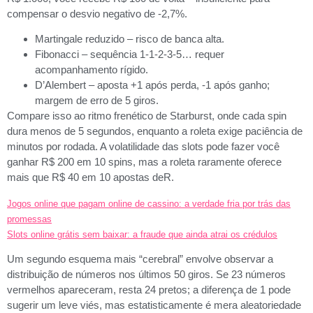
compensar o desvio negativo de -2,7%.
Martingale reduzido – risco de banca alta.
Fibonacci – sequência 1-1-2-3-5… requer
acompanhamento rígido.
D’Alembert – aposta +1 após perda, -1 após ganho;
margem de erro de 5 giros.
Compare isso ao ritmo frenético de Starburst, onde cada spin
dura menos de 5 segundos, enquanto a roleta exige paciência de
minutos por rodada. A volatilidade das slots pode fazer você
ganhar R$ 200 em 10 spins, mas a roleta raramente oferece
mais que R$ 40 em 10 apostas deR.
Jogos online que pagam online de cassino: a verdade fria por trás das
promessas
Slots online grátis sem baixar: a fraude que ainda atrai os crédulos
Um segundo esquema mais “cerebral” envolve observar a
distribuição de números nos últimos 50 giros. Se 23 números
vermelhos apareceram, resta 24 pretos; a diferença de 1 pode
sugerir um leve viés, mas estatisticamente é mera aleatoriedade