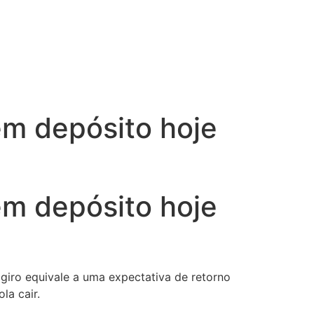
em depósito hoje
em depósito hoje
giro equivale a uma expectativa de retorno
la cair.