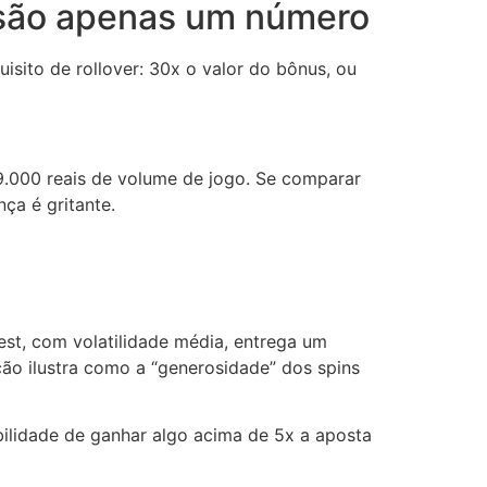
são apenas um número
uisito de rollover: 30x o valor do bônus, ou
9.000 reais de volume de jogo. Se comparar
ça é gritante.
est, com volatilidade média, entrega um
ão ilustra como a “generosidade” dos spins
bilidade de ganhar algo acima de 5x a aposta