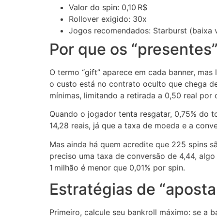
Valor do spin: 0,10 R$
Rollover exigido: 30x
Jogos recomendados: Starburst (baixa vo
Por que os “presentes
O termo “gift” aparece em cada banner, mas l
o custo está no contrato oculto que chega d
mínimas, limitando a retirada a 0,50 real por
Quando o jogador tenta resgatar, 0,75% do t
14,28 reais, já que a taxa de moeda e a conv
Mas ainda há quem acredite que 225 spins são 
preciso uma taxa de conversão de 4,44, alg
1 milhão é menor que 0,01% por spin.
Estratégias de “apost
Primeiro, calcule seu bankroll máximo: se a b