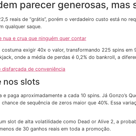
em parecer generosas, mas 
2,5 reais de “grátis”, porém o verdadeiro custo está no req
em qualquer saque.
de nua e crua que ninguém quer contar
 costuma exigir 40x o valor, transformando 225 spins em 
ack, onde a média de perdas é 0,2% do bankroll, a diferen
 disfarçada de conveniência
 nos slots
ixa e paga aproximadamente a cada 10 spins. Já Gonzo’s Qu
m chance de sequência de zeros maior que 40%. Essa variaç
um slot de alta volatilidade como Dead or Alive 2, a proba
 menos de 30 ganhos reais em toda a promoção.