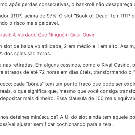
smo após perdas consecutivas, o bankroll não desapareça a
gador (RTP) acima de 97%. O slot “Book of Dead” tem RTP 
do o risco mais palpável.
rasil: A Verdade Que Ninguém Quer Ouvir
em slot de baixa volatilidade, 2 em médio e 1 em alto. Assim,
% dos spins são zeros.
 nas retiradas. Em alguns cassinos, como o Rival Casino,
 atrasos de até 72 horas em dias úteis, transformando o 
quece: cada “bônus” tem um ponto fraco que pode ser explo
ais, o que significa que, mesmo que você consiga transf
depositar mais dinheiro. Essa cláusula de 100 reais equivale
á nos detalhes minúsculos? A UI do slot ainda tem aquele 
ssível ajustar sem ficar cochichando para a tela.