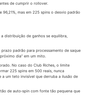
ntes de cumprir o rollover.
de 96,21%, mas em 225 spins o desvio padrão
 a distribuição de ganhos se equilibra,
 o prazo padrão para processamento de saque
“próximo dia” em um mito.
rado. No caso do Club Riches, o limite
ormar 225 spins em 500 reais, nunca
 a um teto invisível que derruba a ilusão de
botão de auto‑spin com fonte tão pequena que