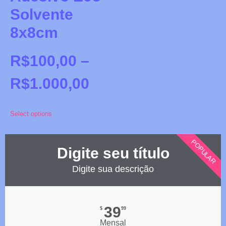
Solvente
8x8cm
R$
100,00
–
R$
1.000,00
Select options
POPULAR
Digite seu título
Digite sua descrição
39
$
99
Mensal