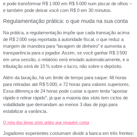
e pode transformar R$ 1 000 em R$ 5 000 num piscar de olhos –
e também pode deixar você com R$ 0 em 30 minutos.
Regulamentação prática: o que muda na sua conta
Na prática, a regulamentação impõe que cada transação acima
de R$ 2 000 seja reportada à autoridade fiscal, o que reduz a
margem de manobra para “lavagem de dinheiro” e aumenta a
transparência para o jogador. Assim, se você ganhar R$ 3 500
em uma sessão, o relatório será enviado automaticamente, e a
tributação será de 15 % sobre o lucro, não sobre o depósito.
Além da taxação, há um limite de tempo para saque: 48 horas
para retiradas até R$ 5 000, e 72 horas para valores superiores.
Essa diferença de 24 horas pode custar a quem tenta “apostar
rápido e retirar rápido”, já que a maioria das slots tem ciclos de
volatilidade que demandam ao menos 3 dias de jogo para
estabilizar a variância.
O mito dos bingo slots grátis que ninguém conta
Jogadores experientes costumam dividir a banca em três frentes: