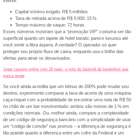
inferior.
Capital mínimo exigido: R$ 5 milhões
Taxa de retirada acima de R$ 5 000: 15 %
Tempo máximo de saque: 72 horas
Esses números mostram que a “promoção VIP” costuma ser tão
superficial quanto um tapete de hotel barato: parece luxuoso até
você sentir a fibra áspera. A verdade? O operador só quer
proteger seu próprio fluxo de caixa, enquanto usa o brilho das
ofertas para atrair os desavisados.
Jogar cassino online com 20 reais: o mito do bankroll de baratinhos que
nunca rende
Se você ainda acredita que um bônus de 200% pode mudar seu
destino, experimente comparar a taxa de acerto de uma máquina
caça-níquel com a probabilidade de encontrar uma nota de R$ 50
no chão de um bar movimentado: ambos são menos de 1 % em
condições normais. Ou, melhor ainda, compare a complexidade
de um código de segurança bancário com a simplicidade de usar
um “código de convite” nas promos – a diferença de segurança é
tão grande quanto a diferença entre um cofre da Federal e um