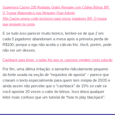
Supernova Casino 235 Rodadas Grátis Resgate com Código Bônus BR:
O Truque Matemático que Ninguém Quer Admitir
Alfa Casino promo code exclusivo para novos jogadores BR: O truque
que ninguém te conta
E se tudo isso parecer muito teórico, lembre-se de que 2 em
cada 5 jogadores abandonam a mesa após a primeira perda de
R$100, porque o ego não aceita o cálculo frio. Você, porém, pode
não ser um desses.
Cashback para bingo: o golpe frio que os cassinos vendem como solução
Por fim, uma última irritação: o tamanho ridiculamente pequeno
da fonte usada na seção de “requisitos de aposta” – parece que
criaram o texto especialmente para quem tem miopia de 20/20 e
ainda assim não percebe que o “cashback” de 15% só vale se
você apostar 20 vezes o valor do bônus. Isso deixa qualquer
leitor mais confuso que um tutorial de “how to play blackjack”.