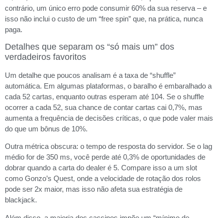
contrário, um único erro pode consumir 60% da sua reserva – e
isso não inclui o custo de um “free spin” que, na prática, nunca
paga.
Detalhes que separam os “só mais um” dos
verdadeiros favoritos
Um detalhe que poucos analisam é a taxa de “shuffle”
automática. Em algumas plataformas, o baralho é embaralhado a
cada 52 cartas, enquanto outras esperam até 104. Se o shuffle
ocorrer a cada 52, sua chance de contar cartas cai 0,7%, mas
aumenta a frequência de decisões críticas, o que pode valer mais
do que um bônus de 10%.
Outra métrica obscura: o tempo de resposta do servidor. Se o lag
médio for de 350 ms, você perde até 0,3% de oportunidades de
dobrar quando a carta do dealer é 5. Compare isso a um slot
como Gonzo’s Quest, onde a velocidade de rotação dos rolos
pode ser 2x maior, mas isso não afeta sua estratégia de
blackjack.
Além disso, a maioria dos cassinos impõe um “mínimo de