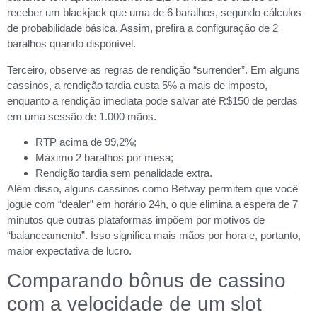
receber um blackjack que uma de 6 baralhos, segundo cálculos
de probabilidade básica. Assim, prefira a configuração de 2
baralhos quando disponível.
Terceiro, observe as regras de rendição “surrender”. Em alguns
cassinos, a rendição tardia custa 5% a mais de imposto,
enquanto a rendição imediata pode salvar até R$150 de perdas
em uma sessão de 1.000 mãos.
RTP acima de 99,2%;
Máximo 2 baralhos por mesa;
Rendição tardia sem penalidade extra.
Além disso, alguns cassinos como Betway permitem que você
jogue com “dealer” em horário 24h, o que elimina a espera de 7
minutos que outras plataformas impõem por motivos de
“balanceamento”. Isso significa mais mãos por hora e, portanto,
maior expectativa de lucro.
Comparando bônus de cassino
com a velocidade de um slot