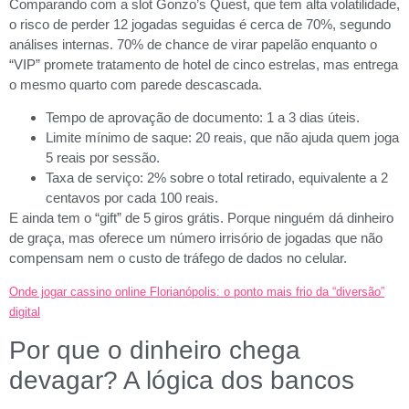
Comparando com a slot Gonzo’s Quest, que tem alta volatilidade,
o risco de perder 12 jogadas seguidas é cerca de 70%, segundo
análises internas. 70% de chance de virar papelão enquanto o
“VIP” promete tratamento de hotel de cinco estrelas, mas entrega
o mesmo quarto com parede descascada.
Tempo de aprovação de documento: 1 a 3 dias úteis.
Limite mínimo de saque: 20 reais, que não ajuda quem joga
5 reais por sessão.
Taxa de serviço: 2% sobre o total retirado, equivalente a 2
centavos por cada 100 reais.
E ainda tem o “gift” de 5 giros grátis. Porque ninguém dá dinheiro
de graça, mas oferece um número irrisório de jogadas que não
compensam nem o custo de tráfego de dados no celular.
Onde jogar cassino online Florianópolis: o ponto mais frio da “diversão”
digital
Por que o dinheiro chega
devagar? A lógica dos bancos