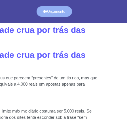
Orçamento
ade crua por trás das
ade crua por trás das
nus que parecem “presentes” de um tio rico, mas que
 equivale a 4.000 reais em apostas apenas para
limite máximo diário costuma ser 5.000 reais. Se
ioria dos sites tenta esconder sob a frase “sem