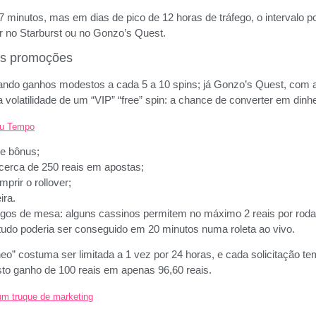
minutos, mas em dias de pico de 12 horas de tráfego, o intervalo pod
ar no Starburst ou no Gonzo’s Quest.
das promoções
ando ganhos modestos a cada 5 a 10 spins; já Gonzo’s Quest, com al
olatilidade de um “VIP” “free” spin: a chance de converter em dinh
eu Tempo
de bônus;
 cerca de 250 reais em apostas;
prir o rollover;
ira.
ogos de mesa: alguns cassinos permitem no máximo 2 reais por rodad
udo poderia ser conseguido em 20 minutos numa roleta ao vivo.
o” costuma ser limitada a 1 vez por 24 horas, e cada solicitação t
to ganho de 100 reais em apenas 96,60 reais.
um truque de marketing