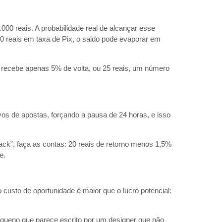
00 reais. A probabilidade real de alcançar esse
 60 reais em taxa de Pix, o saldo pode evaporar em
o, recebe apenas 5% de volta, ou 25 reais, um número
os de apostas, forçando a pausa de 24 horas, e isso
ck”, faça as contas: 20 reais de retorno menos 1,5%
e.
custo de oportunidade é maior que o lucro potencial:
pequeno que parece escrito por um designer que não