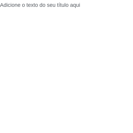
Adicione o texto do seu título aqui