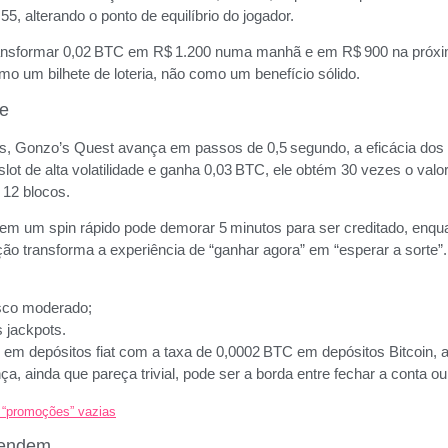
, alterando o ponto de equilíbrio do jogador.
transformar 0,02 BTC em R$ 1.200 numa manhã e em R$ 900 na próxim
 um bilhete de loteria, não como um benefício sólido.
de
os, Gonzo’s Quest avança em passos de 0,5 segundo, a eficácia dos
t de alta volatilidade e ganha 0,03 BTC, ele obtém 30 vezes o valo
 12 blocos.
 em um spin rápido pode demorar 5 minutos para ser creditado, enqu
ção transforma a experiência de “ganhar agora” em “esperar a sorte”.
isco moderado;
 jackpots.
em depósitos fiat com a taxa de 0,0002 BTC em depósitos Bitcoin,
a, ainda que pareça trivial, pode ser a borda entre fechar a conta ou
e “promoções” vazias
vendem