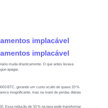
gamentos implacável
gamentos implacável
enário muda drasticamente. O que antes levava
egue apagar.
,0003 BTC, gerando um custo oculto de quase 20 %
rece insignificante, mas na maré de perdas diárias
0. Essa redução de 33 % na taxa pode transformar