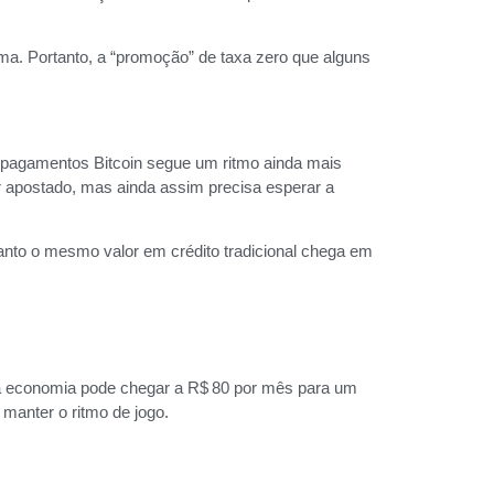
a. Portanto, a “promoção” de taxa zero que alguns
 pagamentos Bitcoin segue um ritmo ainda mais
r apostado, mas ainda assim precisa esperar a
anto o mesmo valor em crédito tradicional chega em
 a economia pode chegar a R$ 80 por mês para um
 manter o ritmo de jogo.