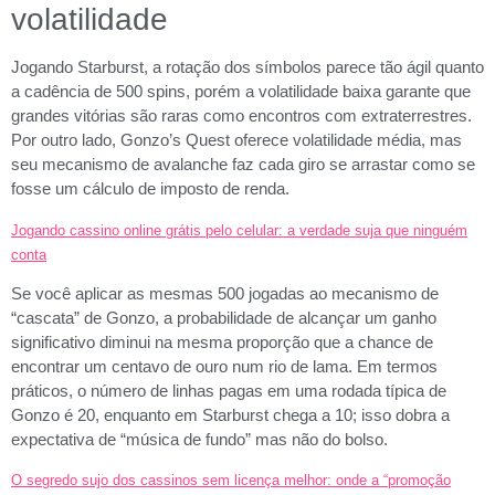
volatilidade
Jogando Starburst, a rotação dos símbolos parece tão ágil quanto
a cadência de 500 spins, porém a volatilidade baixa garante que
grandes vitórias são raras como encontros com extraterrestres.
Por outro lado, Gonzo’s Quest oferece volatilidade média, mas
seu mecanismo de avalanche faz cada giro se arrastar como se
fosse um cálculo de imposto de renda.
Jogando cassino online grátis pelo celular: a verdade suja que ninguém
conta
Se você aplicar as mesmas 500 jogadas ao mecanismo de
“cascata” de Gonzo, a probabilidade de alcançar um ganho
significativo diminui na mesma proporção que a chance de
encontrar um centavo de ouro num rio de lama. Em termos
práticos, o número de linhas pagas em uma rodada típica de
Gonzo é 20, enquanto em Starburst chega a 10; isso dobra a
expectativa de “música de fundo” mas não do bolso.
O segredo sujo dos cassinos sem licença melhor: onde a “promoção