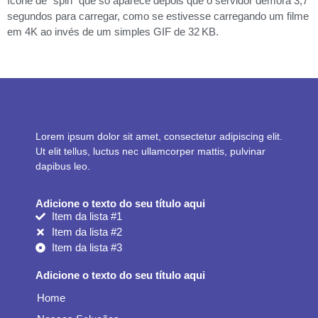
ícone de “spin” que só aparece depois que o servidor demora 3,7
segundos para carregar, como se estivesse carregando um filme
em 4K ao invés de um simples GIF de 32 KB.
Lorem ipsum dolor sit amet, consectetur adipiscing elit.
Ut elit tellus, luctus nec ullamcorper mattis, pulvinar
dapibus leo.
Adicione o texto do seu título aqui
Item da lista #1
Item da lista #2
Item da lista #3
Adicione o texto do seu título aqui
Home