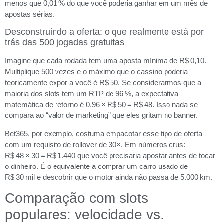
menos que 0,01 % do que você poderia ganhar em um mês de
apostas sérias.
Desconstruindo a oferta: o que realmente está por
trás das 500 jogadas gratuitas
Imagine que cada rodada tem uma aposta mínima de R$ 0,10.
Multiplique 500 vezes e o máximo que o cassino poderia
teoricamente expor a você é R$ 50. Se considerarmos que a
maioria dos slots tem um RTP de 96 %, a expectativa
matemática de retorno é 0,96 × R$ 50 = R$ 48. Isso nada se
compara ao “valor de marketing” que eles gritam no banner.
Bet365, por exemplo, costuma empacotar esse tipo de oferta
com um requisito de rollover de 30×. Em números crus:
R$ 48 × 30 = R$ 1.440 que você precisaria apostar antes de tocar
o dinheiro. É o equivalente a comprar um carro usado de
R$ 30 mil e descobrir que o motor ainda não passa de 5.000 km.
Comparação com slots
populares: velocidade vs.