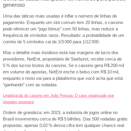
generoso
Uma das táticas mais usadas é inflar o número de linhas de
pagamento. Enquanto um slot comum tem 20 linhas, o cassino
pode oferecer um “jogo bônus” com 50 linhas, mas reduzir a
frequência de símbolos raros. Resultado: a probabilidade de um
combo de 5 símbolos cai de 1/3 000 para 1/12 000.
Mas o detalhe mais insidioso está nas margens de lucro dos
provedores. NetEnt, proprietário de Starburst, recebe cerca de
5 % dos lucros brutos do cassino. Se o cassino gera R$ 200 mil
em volume de apostas, NetEnt enche o bolso com R$ 10 mil,
enquanto o resto vai para a plataforma que você acha que está
“ganhando” com as rodadas.
Legalização do cassino em João Pessoa: O caos organizado que
ninguém esperava
Ordem de grandeza: em 2023, a indústria de jogos online no
Brasil movimentou cerca de R$ 5 bilhões. Das 500 rodadas grátis
propostas, apenas 0,02 % dessa cifra tem qualquer chance real