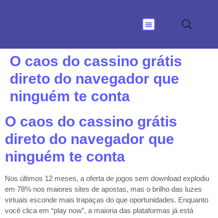
Nossas Soluções
O caos do cassino grátis
direto do navegador que
ninguém te conta
O caos do cassino grátis
direto do navegador que
ninguém te conta
Nos últimos 12 meses, a oferta de jogos sem download explodiu
em 78% nos maiores sites de apostas, mas o brilho das luzes
virtuais esconde mais trapaças do que oportunidades. Enquanto
você clica em “play now”, a maioria das plataformas já está