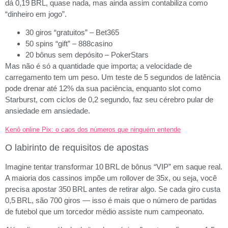
dá 0,19 BRL, quase nada, mas ainda assim contabiliza como
“dinheiro em jogo”.
30 giros “gratuitos” – Bet365
50 spins “gift” – 888casino
20 bônus sem depósito – PokerStars
Mas não é só a quantidade que importa; a velocidade de
carregamento tem um peso. Um teste de 5 segundos de latência
pode drenar até 12% da sua paciência, enquanto slot como
Starburst, com ciclos de 0,2 segundo, faz seu cérebro pular de
ansiedade em ansiedade.
Kenô online Pix: o caos dos números que ninguém entende
O labirinto de requisitos de apostas
Imagine tentar transformar 10 BRL de bônus “VIP” em saque real.
A maioria dos cassinos impõe um rollover de 35x, ou seja, você
precisa apostar 350 BRL antes de retirar algo. Se cada giro custa
0,5 BRL, são 700 giros — isso é mais que o número de partidas
de futebol que um torcedor médio assiste num campeonato.