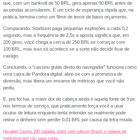
que, com um bankroll de 50 BRL, gera apenas 90 BRL antes de
as perdas acumularem. É um ciclo de esperança rápida que, na
prática, termina como um filme de terror de baixo orçamento.
Comparando, Starburst paga pequenas explosões a cada 0,2
segundo, mas a frequência de 2,5x a aposta significa que, em
200 giros, você chega a cerca de 250 BRL se começar com
100 BRL, mas isso só acontece se a sorte não decidir ficar de
castigo.
Concluindo, o “cassino grátis direto do navegador” funciona como
uma caixa de Pandora digital: abre-se com a promessa de
diversão, mas libera um enxame de métricas que você não
pediu.
E, pra fechar, a maior dor de cabeça ainda é aquela fonte de 9 px
nos termos de serviço, que praticamente força você a usar
óculos de leitura enquanto tenta entender se realmente pode
retirar o dinheiro sem perder 0,01 BRL por causa da letra miúda.
Hexabet Casino 100 rodadas grátis sem rollover Brasil: o milagre de
marketing que não paga conta