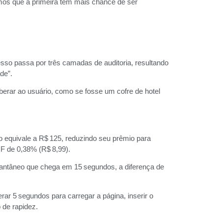
mos que a primeira tem mais chance de ser
esso passa por três camadas de auditoria, resultando
de”.
iberar ao usuário, como se fosse um cofre de hotel
 equivale a R$ 125, reduzindo seu prêmio para
OF de 0,38% (R$ 8,99).
antâneo que chega em 15 segundos, a diferença de
r 5 segundos para carregar a página, inserir o
 de rapidez.