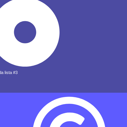
da lista #3