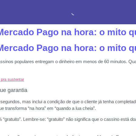
ercado Pago na hora: o mito q
ercado Pago na hora: o mito q
assinos populares entregam o dinheiro em menos de 60 minutos. Qua
 pra sustentar
ue garantia
segundos, mas inclui a condição de que o cliente já tenha complet
que transforma “na hora” em “quando a lua cheia”.
ratuito”. Lembre‑se: “gratuito” não significa que o cassino está do