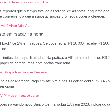
rder dinheiro nos cassinos online
portou que o tempo total de espera foi de 48 horas, enquanto o temp
e conveniência que a suposta rapidez prometida poderia oferecer.
e Você Ainda Não Viu
ste em “sacar na hora”
shback” de 2% em saques. Se você retirar R$ 10 000, recebe R$ 200 
pido.
imites de saque ilimitados. Na prática, o VIP tem um limite de R$ 2
 papel de parede, mas com portas trancadas.
pins BR que Não São um Presente
erências do Mercado Pago em até 5 minutos. O cartão cobra R$ 3,45 
menciona.
 “VIP” mas entrega só zeros
es na ouvidoria do Banco Central subiu 18% em 2023, indicando que