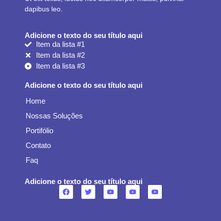
dapibus leo.
Adicione o texto do seu título aqui
Item da lista #1
Item da lista #2
Item da lista #3
Adicione o texto do seu título aqui
Home
Nossas Soluções
Portifólio
Contato
Faq
Adicione o texto do seu título aqui