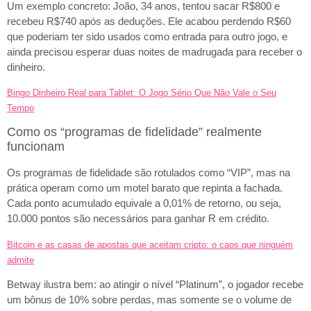
Um exemplo concreto: João, 34 anos, tentou sacar R$800 e
recebeu R$740 após as deduções. Ele acabou perdendo R$60
que poderiam ter sido usados como entrada para outro jogo, e
ainda precisou esperar duas noites de madrugada para receber o
dinheiro.
Bingo Dinheiro Real para Tablet: O Jogo Sério Que Não Vale o Seu
Tempo
Como os “programas de fidelidade” realmente
funcionam
Os programas de fidelidade são rotulados como “VIP”, mas na
prática operam como um motel barato que repinta a fachada.
Cada ponto acumulado equivale a 0,01% de retorno, ou seja,
10.000 pontos são necessários para ganhar R em crédito.
Bitcoin e as casas de apostas que aceitam cripto: o caos que ninguém
admite
Betway ilustra bem: ao atingir o nível “Platinum”, o jogador recebe
um bônus de 10% sobre perdas, mas somente se o volume de