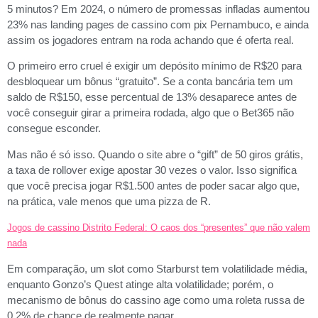
5 minutos? Em 2024, o número de promessas infladas aumentou
23% nas landing pages de cassino com pix Pernambuco, e ainda
assim os jogadores entram na roda achando que é oferta real.
O primeiro erro cruel é exigir um depósito mínimo de R$20 para
desbloquear um bônus “gratuito”. Se a conta bancária tem um
saldo de R$150, esse percentual de 13% desaparece antes de
você conseguir girar a primeira rodada, algo que o Bet365 não
consegue esconder.
Mas não é só isso. Quando o site abre o “gift” de 50 giros grátis,
a taxa de rollover exige apostar 30 vezes o valor. Isso significa
que você precisa jogar R$1.500 antes de poder sacar algo que,
na prática, vale menos que uma pizza de R.
Jogos de cassino Distrito Federal: O caos dos “presentes” que não valem
nada
Em comparação, um slot como Starburst tem volatilidade média,
enquanto Gonzo’s Quest atinge alta volatilidade; porém, o
mecanismo de bônus do cassino age como uma roleta russa de
0,2% de chance de realmente pagar.