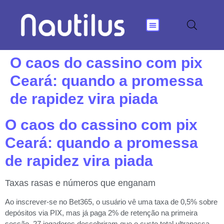
Nossas Soluções
O caos do cassino com pix
Ceará: quando a promessa
de rapidez vira piada
O caos do cassino com pix
Ceará: quando a promessa
de rapidez vira piada
Taxas rasas e números que enganam
Ao inscrever-se no Bet365, o usuário vê uma taxa de 0,5% sobre
depósitos via PIX, mas já paga 2% de retenção na primeira
sessão. 27 jogadores descobriram que o custo total ultrapassa