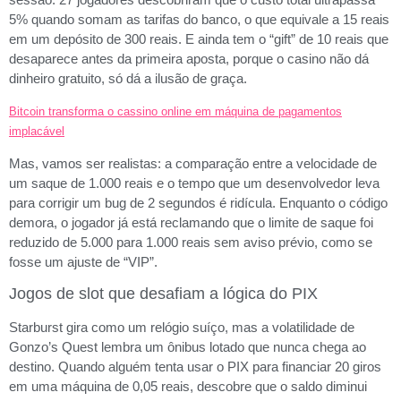
5% quando somam as tarifas do banco, o que equivale a 15 reais
em um depósito de 300 reais. E ainda tem o “gift” de 10 reais que
desaparece antes da primeira aposta, porque o casino não dá
dinheiro gratuito, só dá a ilusão de graça.
Bitcoin transforma o cassino online em máquina de pagamentos
implacável
Mas, vamos ser realistas: a comparação entre a velocidade de
um saque de 1.000 reais e o tempo que um desenvolvedor leva
para corrigir um bug de 2 segundos é ridícula. Enquanto o código
demora, o jogador já está reclamando que o limite de saque foi
reduzido de 5.000 para 1.000 reais sem aviso prévio, como se
fosse um ajuste de “VIP”.
Jogos de slot que desafiam a lógica do PIX
Starburst gira como um relógio suíço, mas a volatilidade de
Gonzo’s Quest lembra um ônibus lotado que nunca chega ao
destino. Quando alguém tenta usar o PIX para financiar 20 giros
em uma máquina de 0,05 reais, descobre que o saldo diminui