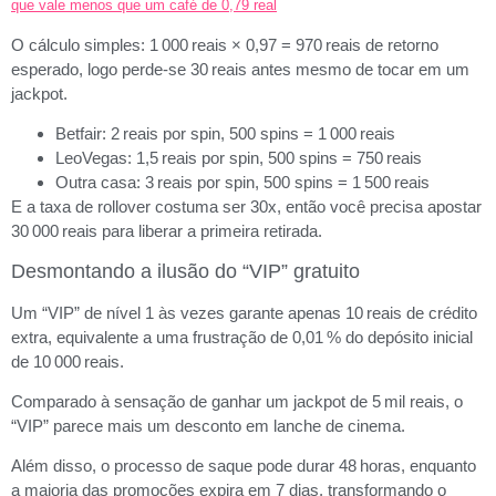
que vale menos que um café de 0,79 real
O cálculo simples: 1 000 reais × 0,97 = 970 reais de retorno
esperado, logo perde‑se 30 reais antes mesmo de tocar em um
jackpot.
Betfair: 2 reais por spin, 500 spins = 1 000 reais
LeoVegas: 1,5 reais por spin, 500 spins = 750 reais
Outra casa: 3 reais por spin, 500 spins = 1 500 reais
E a taxa de rollover costuma ser 30x, então você precisa apostar
30 000 reais para liberar a primeira retirada.
Desmontando a ilusão do “VIP” gratuito
Um “VIP” de nível 1 às vezes garante apenas 10 reais de crédito
extra, equivalente a uma frustração de 0,01 % do depósito inicial
de 10 000 reais.
Comparado à sensação de ganhar um jackpot de 5 mil reais, o
“VIP” parece mais um desconto em lanche de cinema.
Além disso, o processo de saque pode durar 48 horas, enquanto
a maioria das promoções expira em 7 dias, transformando o