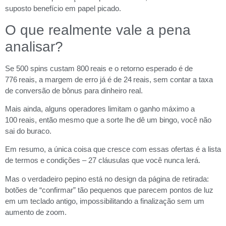
suposto benefício em papel picado.
O que realmente vale a pena
analisar?
Se 500 spins custam 800 reais e o retorno esperado é de
776 reais, a margem de erro já é de 24 reais, sem contar a taxa
de conversão de bônus para dinheiro real.
Mais ainda, alguns operadores limitam o ganho máximo a
100 reais, então mesmo que a sorte lhe dê um bingo, você não
sai do buraco.
Em resumo, a única coisa que cresce com essas ofertas é a lista
de termos e condições – 27 cláusulas que você nunca lerá.
Mas o verdadeiro pepino está no design da página de retirada:
botões de “confirmar” tão pequenos que parecem pontos de luz
em um teclado antigo, impossibilitando a finalização sem um
aumento de zoom.