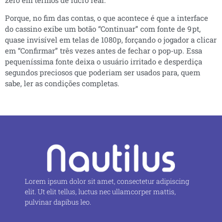
Porque, no fim das contas, o que acontece é que a interface
do cassino exibe um botão “Continuar” com fonte de 9 pt,
quase invisível em telas de 1080p, forçando o jogador a clicar
em “Confirmar” três vezes antes de fechar o pop‑up. Essa
pequeníssima fonte deixa o usuário irritado e desperdiça
segundos preciosos que poderiam ser usados para, quem
sabe, ler as condições completas.
Lorem ipsum dolor sit amet, consectetur adipiscing
elit. Ut elit tellus, luctus nec ullamcorper mattis,
pulvinar dapibus leo.