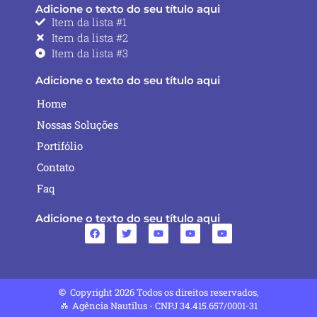
Adicione o texto do seu título aqui
Item da lista #1
Item da lista #2
Item da lista #3
Adicione o texto do seu título aqui
Home
Nossas Soluções
Portifólio
Contato
Faq
Adicione o texto do seu título aqui
Copyright 2026 Todos os direitos reservados,
Agência Nautilus - CNPJ 34.415.657/0001-31