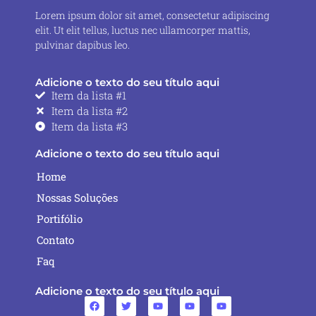
Lorem ipsum dolor sit amet, consectetur adipiscing
elit. Ut elit tellus, luctus nec ullamcorper mattis,
pulvinar dapibus leo.
Adicione o texto do seu título aqui
Item da lista #1
Item da lista #2
Item da lista #3
Adicione o texto do seu título aqui
Home
Nossas Soluções
Portifólio
Contato
Faq
Adicione o texto do seu título aqui