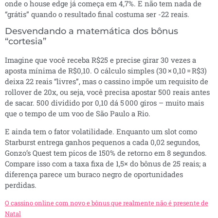
onde o house edge já começa em 4,7%. E não tem nada de
“grátis” quando o resultado final costuma ser -22 reais.
Desvendando a matemática dos bônus
“cortesia”
Imagine que você receba R$25 e precise girar 30 vezes a
aposta mínima de R$0,10. O cálculo simples (30 × 0,10 = R$3)
deixa 22 reais “livres”, mas o cassino impõe um requisito de
rollover de 20x, ou seja, você precisa apostar 500 reais antes
de sacar. 500 dividido por 0,10 dá 5 000 giros – muito mais
que o tempo de um voo de São Paulo a Rio.
E ainda tem o fator volatilidade. Enquanto um slot como
Starburst entrega ganhos pequenos a cada 0,02 segundos,
Gonzo’s Quest tem picos de 150% de retorno em 8 segundos.
Compare isso com a taxa fixa de 1,5× do bônus de 25 reais; a
diferença parece um buraco negro de oportunidades
perdidas.
O cassino online com novo e bônus que realmente não é presente de
Natal