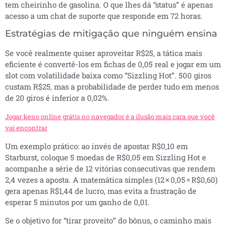
tem cheirinho de gasolina. O que lhes dá “status” é apenas
acesso a um chat de suporte que responde em 72 horas.
Estratégias de mitigação que ninguém ensina
Se você realmente quiser aproveitar R$25, a tática mais
eficiente é convertê-los em fichas de 0,05 real e jogar em um
slot com volatilidade baixa como “Sizzling Hot”. 500 giros
custam R$25, mas a probabilidade de perder tudo em menos
de 20 giros é inferior a 0,02%.
Jogar keno online grátis no navegador é a ilusão mais cara que você
vai encontrar
Um exemplo prático: ao invés de apostar R$0,10 em
Starburst, coloque 5 moedas de R$0,05 em Sizzling Hot e
acompanhe a série de 12 vitórias consecutivas que rendem
2,4 vezes a aposta. A matemática simples (12 × 0,05 = R$0,60)
gera apenas R$1,44 de lucro, mas evita a frustração de
esperar 5 minutos por um ganho de 0,01.
Se o objetivo for “tirar proveito” do bônus, o caminho mais