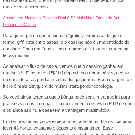
de taxa ao trocar “credits” por dinheiro real, o que reduz ainda
mais o valor percebido.
Apostar em Blackjack Dinheiro Real é Só Mais Uma Forma de Dar
Dinheiro ao Casino
Para quem pensa que o bônus é “grátis”, lembre‑se de que o
termo “gift” está entre aspas, e o cassino não é uma entidade de
caridade. Cada real “dado” tem um preço oculto que aparece nas
letras miúdas.
Ao analisar o fluxo de caixa, vemos que o cassino ganha, em
média, R$ 30 por cada R$ 100 depositados como bônus, depois
de considerar as perdas médias dos jogadores. Essa margem de
lucro é mais alta que a de muitas startups de tecnologia.
Se você ainda acredita que o bônus pode ser um trampolim para
grandes vitórias, compare isso ao aumento de 5% no RTP de um
slot: ainda assim, a casa tem a vantagem matemática.
Em termos de tempo de espera, a retirada de um bônus costuma
levar 48 horas, enquanto o depósito é instantâneo. Esse
descompasso cria a ilusão de ganho rápido, mas na prática é só