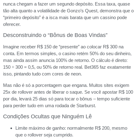
nunca chegam a fazer um segundo depósito. Essa taxa, quase
tão alta quanto a volatilidade de Gonzo’s Quest, demonstra que o
“primeiro depósito” é a isca mais barata que um cassino pode
oferecer.
Desconstruindo o “Bônus de Boas Vindas”
Imagine receber R$ 150 de “presente” ao colocar R$ 300 na
conta. Em termos simples, o casino retém 50% do seu dinheiro,
mas ainda assim anuncia 100% de retorno. O cálculo é direto:
150 ÷ 300 = 0,5, ou 50% de retorno real. Bet365 faz exatamente
isso, pintando tudo com cores de neon.
Mas não é só a porcentagem que engana. Muitos sites exigem
25x de rollover antes de liberar o saque. Se você apostar R$ 100
por dia, levará 25 dias só para tocar o bônus – tempo suficiente
para perder tudo em uma rodada de Starburst.
Condições Ocultas que Ninguém Lê
Limite máximo de ganho: normalmente R$ 200, mesmo
que o rollover seja cumprido.