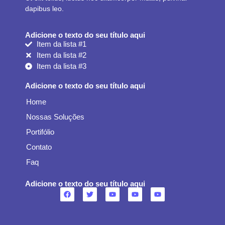
dapibus leo.
Adicione o texto do seu título aqui
Item da lista #1
Item da lista #2
Item da lista #3
Adicione o texto do seu título aqui
Home
Nossas Soluções
Portifólio
Contato
Faq
Adicione o texto do seu título aqui