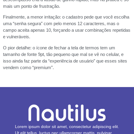
mais um ponto de frustração.
Finalmente, a menor irritação: o cadastro pede que você escolha
uma “senha segura” com pelo menos 12 caracteres, mas o
campo aceita apenas 10, forçando a usar combinações repetidas
e vulneráveis.
O pior detalhe: o ícone de fechar a tela de termos tem um
tamanho de fonte 9pt, tão pequeno que mal se vê no celular, e
isso ainda faz parte da “experiência de usuário” que esses sites
vendem como “premium”.
Lorem ipsum dolor sit amet, consectetur adipiscing elit.
Ut elit tellus, luctus nec ullamcorper mattis, pulvinar