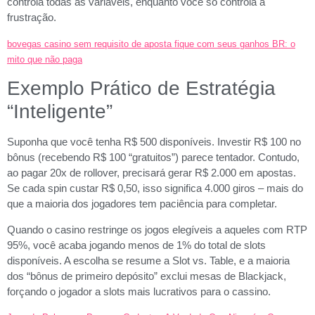
controla todas as variáveis, enquanto você só controla a
frustração.
bovegas casino sem requisito de aposta fique com seus ganhos BR: o
mito que não paga
Exemplo Prático de Estratégia
“Inteligente”
Suponha que você tenha R$ 500 disponíveis. Investir R$ 100 no
bônus (recebendo R$ 100 “gratuitos”) parece tentador. Contudo,
ao pagar 20x de rollover, precisará gerar R$ 2.000 em apostas.
Se cada spin custar R$ 0,50, isso significa 4.000 giros – mais do
que a maioria dos jogadores tem paciência para completar.
Quando o casino restringe os jogos elegíveis a aqueles com RTP
95%, você acaba jogando menos de 1% do total de slots
disponíveis. A escolha se resume a Slot vs. Table, e a maioria
dos “bônus de primeiro depósito” exclui mesas de Blackjack,
forçando o jogador a slots mais lucrativos para o cassino.