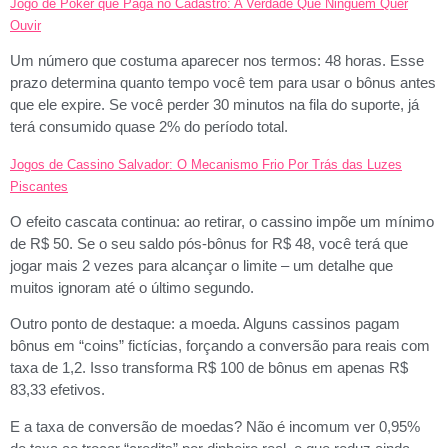
Jogo de Poker que Paga no Cadastro: A Verdade Que Ninguém Quer
Ouvir
Um número que costuma aparecer nos termos: 48 horas. Esse
prazo determina quanto tempo você tem para usar o bônus antes
que ele expire. Se você perder 30 minutos na fila do suporte, já
terá consumido quase 2% do período total.
Jogos de Cassino Salvador: O Mecanismo Frio Por Trás das Luzes
Piscantes
O efeito cascata continua: ao retirar, o cassino impõe um mínimo
de R$ 50. Se o seu saldo pós‑bônus for R$ 48, você terá que
jogar mais 2 vezes para alcançar o limite – um detalhe que
muitos ignoram até o último segundo.
Outro ponto de destaque: a moeda. Alguns cassinos pagam
bônus em “coins” fictícias, forçando a conversão para reais com
taxa de 1,2. Isso transforma R$ 100 de bônus em apenas R$
83,33 efetivos.
E a taxa de conversão de moedas? Não é incomum ver 0,95%