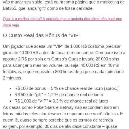
vão mudar seu saldo, está na mesma página que o marketing de
Bet365, que lança “gift” como se fosse caridade.
Qual é a melhor roleta? A verdade que a maioria dos sites não quer que
você veja
O Custo Real das Bônus de “VIP”
Um jogador que aceita um “VIP” de 1 000 R$ costuma precisar
girar até 40 000 R$ antes de tocar em um saque. Compare isso a
apostar 2 R$ por spin em Gonzo’s Quest: levaria 20 000 spins
para alcançar o mesmo volume, ou seja, 40 000 R$ em 40 mil
tentativas, o que equivale a 800 horas de jogo se cada spin durar
2 minutos.
R$ 100 de bônus = 5 % de chance real de lucro (aprox.)
R$ 500 de “gift” = 1,2 % de chance real de lucro
R$ 1.000 de “VIP” = 0,3 % de chance real de lucro
As casas como PokerStars e Betway não escondem isso em
letras miúdas; eles simplesmente esperam que você não leia. E
quem lê, quase sempre percebe que os termos de retirada
exigem, por exemplo, 30 dias de atividade constante – quase