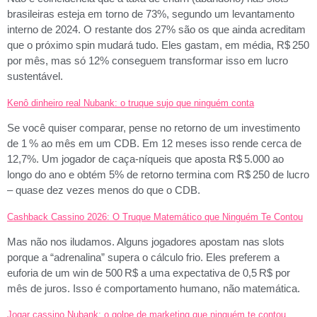
brasileiras esteja em torno de 73%, segundo um levantamento
interno de 2024. O restante dos 27% são os que ainda acreditam
que o próximo spin mudará tudo. Eles gastam, em média, R$ 250
por mês, mas só 12% conseguem transformar isso em lucro
sustentável.
Kenô dinheiro real Nubank: o truque sujo que ninguém conta
Se você quiser comparar, pense no retorno de um investimento
de 1 % ao mês em um CDB. Em 12 meses isso rende cerca de
12,7%. Um jogador de caça-níqueis que aposta R$ 5.000 ao
longo do ano e obtém 5% de retorno termina com R$ 250 de lucro
– quase dez vezes menos do que o CDB.
Cashback Cassino 2026: O Truque Matemático que Ninguém Te Contou
Mas não nos iludamos. Alguns jogadores apostam nas slots
porque a “adrenalina” supera o cálculo frio. Eles preferem a
euforia de um win de 500 R$ a uma expectativa de 0,5 R$ por
mês de juros. Isso é comportamento humano, não matemática.
Jogar cassino Nubank: o golpe de marketing que ninguém te contou