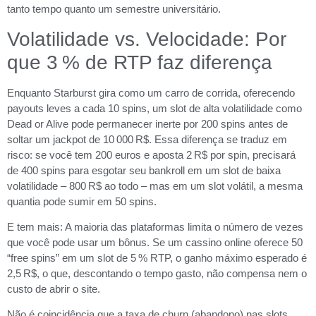
tanto tempo quanto um semestre universitário.
Volatilidade vs. Velocidade: Por
que 3 % de RTP faz diferença
Enquanto Starburst gira como um carro de corrida, oferecendo
payouts leves a cada 10 spins, um slot de alta volatilidade como
Dead or Alive pode permanecer inerte por 200 spins antes de
soltar um jackpot de 10 000 R$. Essa diferença se traduz em
risco: se você tem 200 euros e aposta 2 R$ por spin, precisará
de 400 spins para esgotar seu bankroll em um slot de baixa
volatilidade – 800 R$ ao todo – mas em um slot volátil, a mesma
quantia pode sumir em 50 spins.
E tem mais: A maioria das plataformas limita o número de vezes
que você pode usar um bônus. Se um cassino online oferece 50
“free spins” em um slot de 5 % RTP, o ganho máximo esperado é
2,5 R$, o que, descontando o tempo gasto, não compensa nem o
custo de abrir o site.
Não é coincidência que a taxa de churn (abandono) nas slots