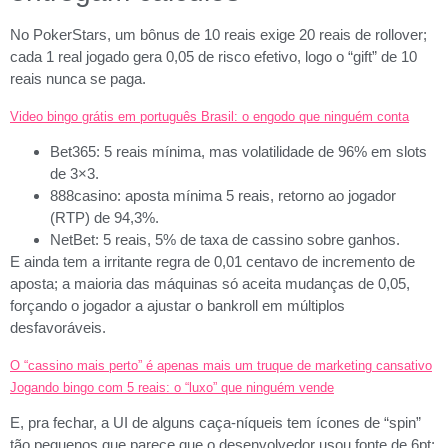
No PokerStars, um bônus de 10 reais exige 20 reais de rollover;
cada 1 real jogado gera 0,05 de risco efetivo, logo o “gift” de 10
reais nunca se paga.
Video bingo grátis em português Brasil: o engodo que ninguém conta
Bet365: 5 reais mínima, mas volatilidade de 96% em slots
de 3×3.
888casino: aposta mínima 5 reais, retorno ao jogador
(RTP) de 94,3%.
NetBet: 5 reais, 5% de taxa de cassino sobre ganhos.
E ainda tem a irritante regra de 0,01 centavo de incremento de
aposta; a maioria das máquinas só aceita mudanças de 0,05,
forçando o jogador a ajustar o bankroll em múltiplos
desfavoráveis.
O “cassino mais perto” é apenas mais um truque de marketing cansativo
Jogando bingo com 5 reais: o “luxo” que ninguém vende
E, pra fechar, a UI de alguns caça-níqueis tem ícones de “spin”
tão pequenos que parece que o desenvolvedor usou fonte de 6pt;