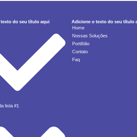
texto do seu título aqui
Adicione o texto do seu título 
Home
Nossas Soluções
Portifólio
Contato
Faq
da lista #1