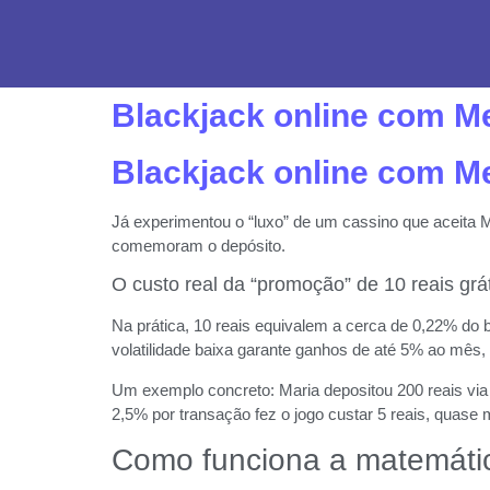
Blackjack online com Me
Blackjack online com Me
Já experimentou o “luxo” de um cassino que aceit
comemoram o depósito.
O custo real da “promoção” de 10 reais grát
Na prática, 10 reais equivalem a cerca de 0,22% do
volatilidade baixa garante ganhos de até 5% ao mês,
Um exemplo concreto: Maria depositou 200 reais via 
2,5% por transação fez o jogo custar 5 reais, quase
Como funciona a matemátic