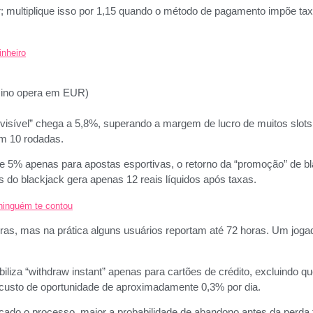
 multiplique isso por 1,15 quando o método de pagamento impõe taxa
inheiro
sino opera em EUR)
nvisível” chega a 5,8%, superando a margem de lucro de muitos sl
em 10 rodadas.
% apenas para apostas esportivas, o retorno da “promoção” de blac
is do blackjack gera apenas 12 reais líquidos após taxas.
ninguém te contou
as, mas na prática alguns usuários reportam até 72 horas. Um jogad
biliza “withdraw instant” apenas para cartões de crédito, excluindo 
custo de oportunidade de aproximadamente 0,3% por dia.
cado o processo, maior a probabilidade de abandono antes da perda 