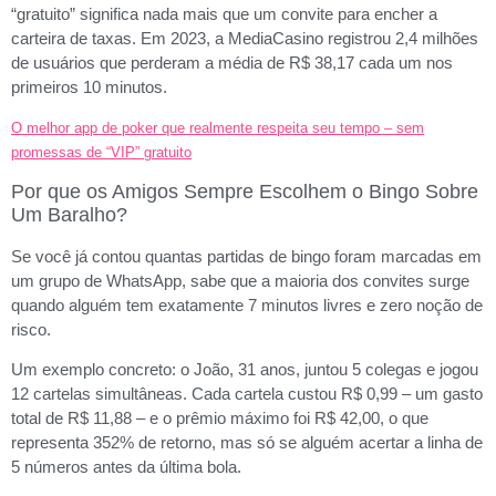
“gratuito” significa nada mais que um convite para encher a
carteira de taxas. Em 2023, a MediaCasino registrou 2,4 milhões
de usuários que perderam a média de R$ 38,17 cada um nos
primeiros 10 minutos.
O melhor app de poker que realmente respeita seu tempo – sem
promessas de “VIP” gratuito
Por que os Amigos Sempre Escolhem o Bingo Sobre
Um Baralho?
Se você já contou quantas partidas de bingo foram marcadas em
um grupo de WhatsApp, sabe que a maioria dos convites surge
quando alguém tem exatamente 7 minutos livres e zero noção de
risco.
Um exemplo concreto: o João, 31 anos, juntou 5 colegas e jogou
12 cartelas simultâneas. Cada cartela custou R$ 0,99 – um gasto
total de R$ 11,88 – e o prêmio máximo foi R$ 42,00, o que
representa 352% de retorno, mas só se alguém acertar a linha de
5 números antes da última bola.