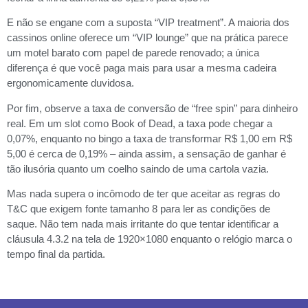
E não se engane com a suposta “VIP treatment”. A maioria dos
cassinos online oferece um “VIP lounge” que na prática parece
um motel barato com papel de parede renovado; a única
diferença é que você paga mais para usar a mesma cadeira
ergonomicamente duvidosa.
Por fim, observe a taxa de conversão de “free spin” para dinheiro
real. Em um slot como Book of Dead, a taxa pode chegar a
0,07%, enquanto no bingo a taxa de transformar R$ 1,00 em R$
5,00 é cerca de 0,19% – ainda assim, a sensação de ganhar é
tão ilusória quanto um coelho saindo de uma cartola vazia.
Mas nada supera o incômodo de ter que aceitar as regras do
T&C que exigem fonte tamanho 8 para ler as condições de
saque. Não tem nada mais irritante do que tentar identificar a
cláusula 4.3.2 na tela de 1920×1080 enquanto o relógio marca o
tempo final da partida.