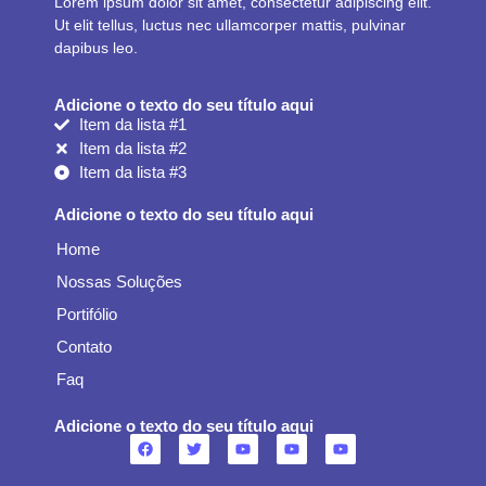
Lorem ipsum dolor sit amet, consectetur adipiscing elit.
Ut elit tellus, luctus nec ullamcorper mattis, pulvinar
dapibus leo.
Adicione o texto do seu título aqui
Item da lista #1
Item da lista #2
Item da lista #3
Adicione o texto do seu título aqui
Home
Nossas Soluções
Portifólio
Contato
Faq
Adicione o texto do seu título aqui