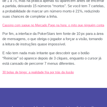
de 1 a 75, mas na prática apenas 60 aparecem antes de encerrar
a partida, deixando 15 números “mortos”. Se você tem 7 cartelas,
a probabilidade de marcar um número morto é 21%, reduzindo
suas chances de completar a linha.
Cassino com saque no Mercado Pago na hora: o mito que ninguém conta
Por fim, a interface da PokerStars tem fonte de 10 px para a área
de mensagens, o que obriga o jogador a forçar a visão, tornando
a leitura de instruções quase impossível.
E não tem nada mais irritante que descobrir que o botão
“Reiniciar” só aparece depois de 3 cliques, enquanto o cursor já
está cansado de percorrer 7 menus diferentes.
30 bolas de bingo: a realidade fria por trás da ilusão