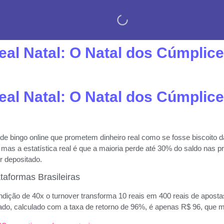
eal Natal: O Natal dos Cúmpli
eal Natal: O Natal dos Cúmpli
e bingo online que prometem dinheiro real como se fosse biscoito 
, mas a estatística real é que a maioria perde até 30% do saldo nas 
r depositado.
taformas Brasileiras
dição de 40x o turnover transforma 10 reais em 400 reais de aposta
rado, calculado com a taxa de retorno de 96%, é apenas R$ 96, que mal