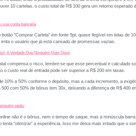
houver 10 cartelas, o custo total de R$ 100 gera um retorno esperado 
u sua conta bancária
 botão “Comprar Cartela” em fonte 9pt, quase ilegível em telas de 10
irrita o usuário que já está cansado de promessas vazias.
sil: A Verdade Que Ninguém Quer Ouvir
al compensa o risco, lembre‑se que esse percentual é calculado so
 o custo real de entrada pode ser superior a R$ 200 em taxas.
 de 10% a 50% conforme o depósito, mas a cada incremento, a exigê
R$ 500 com 50% de bônus tem 30x, deixando a diferença de R$ 400
 ninguém pediu
ngo online não é o bônus, nem o tempo de saque, mas a minúscula ba
ivo tenta “otimizar” a experiência. Isso me deixa mais irritado que o 