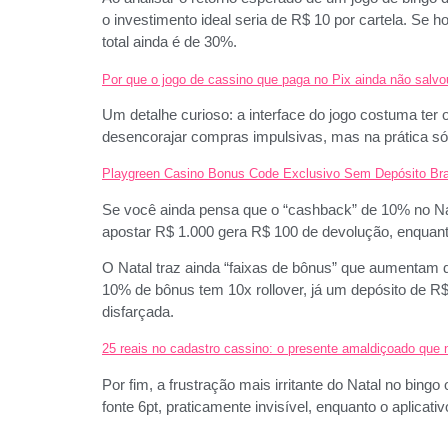
o investimento ideal seria de R$ 10 por cartela. Se 
total ainda é de 30%.
Por que o jogo de cassino que paga no Pix ainda não salvo
Um detalhe curioso: a interface do jogo costuma ter o
desencorajar compras impulsivas, mas na prática só 
Playgreen Casino Bonus Code Exclusivo Sem Depósito Bra
Se você ainda pensa que o “cashback” de 10% no Nat
apostar R$ 1.000 gera R$ 100 de devolução, enquanto
O Natal traz ainda “faixas de bônus” que aumentam
10% de bônus tem 10x rollover, já um depósito de 
disfarçada.
25 reais no cadastro cassino: o presente amaldiçoado que
Por fim, a frustração mais irritante do Natal no bi
fonte 6pt, praticamente invisível, enquanto o aplicat