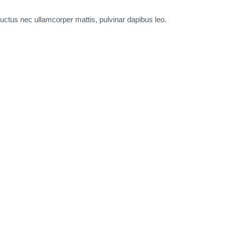
, luctus nec ullamcorper mattis, pulvinar dapibus leo.