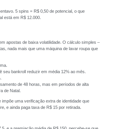
entavo. 5 spins = R$ 0,50 de potencial, o que
al está em R$ 12.000.
em apostas de baixa volatilidade. O cálculo simples –
stas, nada mais que uma máquina de lavar roupa que
rma.
vê seu bankroll reduzir em média 12% ao mês.
.
ssamento de 48 horas, mas em períodos de alta
a de Natal.
impõe uma verificação extra de identidade que
e, e ainda paga taxa de R$ 15 por retirada.
m 7.5, e a premiação média de R$ 150, percebe-se que