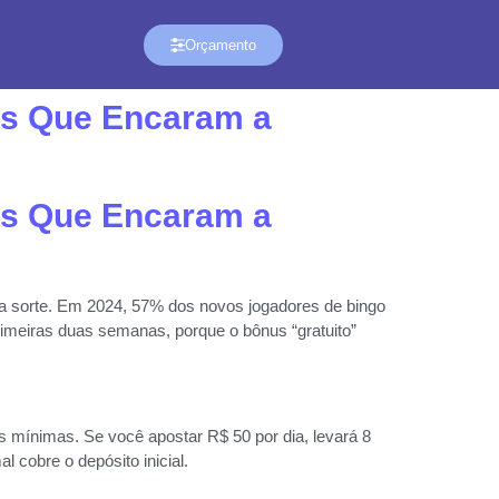
Orçamento
ces Que Encaram a
ces Que Encaram a
da sorte. Em 2024, 57% dos novos jogadores de bingo
primeiras duas semanas, porque o bônus “gratuito”
s mínimas. Se você apostar R$ 50 por dia, levará 8
 cobre o depósito inicial.