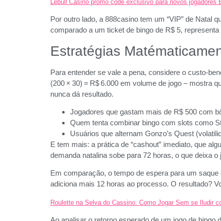
Lebull Casino promo code exclusivo para novos jogadores BR
Por outro lado, a 888casino tem um “VIP” de Natal qu
comparado a um ticket de bingo de R$ 5, representa
Estratégias Matématicamen
Para entender se vale a pena, considere o custo-bene
(200 × 30) = R$ 6.000 em volume de jogo – mostra q
nunca dá resultado.
Jogadores que gastam mais de R$ 500 com bôn
Quem tenta combinar bingo com slots como Sta
Usuários que alternam Gonzo’s Quest (volatil
E tem mais: a prática de “cashout” imediato, que a
demanda natalina sobe para 72 horas, o que deixa o
Em comparação, o tempo de espera para um saque de
adiciona mais 12 horas ao processo. O resultado? Voc
Roulette na Selva do Cassino: Como Jogar Sem se Iludir 
Ao analisar o retorno esperado de um jogo de bingo 