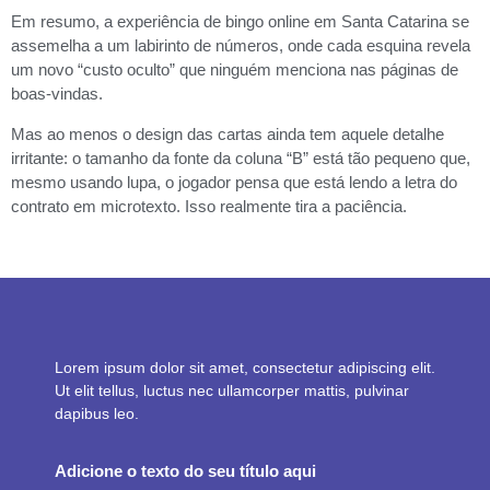
Em resumo, a experiência de bingo online em Santa Catarina se
assemelha a um labirinto de números, onde cada esquina revela
um novo “custo oculto” que ninguém menciona nas páginas de
boas‑vindas.
Mas ao menos o design das cartas ainda tem aquele detalhe
irritante: o tamanho da fonte da coluna “B” está tão pequeno que,
mesmo usando lupa, o jogador pensa que está lendo a letra do
contrato em microtexto. Isso realmente tira a paciência.
Lorem ipsum dolor sit amet, consectetur adipiscing elit.
Ut elit tellus, luctus nec ullamcorper mattis, pulvinar
dapibus leo.
Adicione o texto do seu título aqui