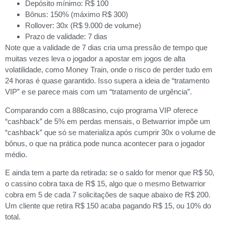
Depósito mínimo: R$ 100
Bônus: 150% (máximo R$ 300)
Rollover: 30x (R$ 9.000 de volume)
Prazo de validade: 7 dias
Note que a validade de 7 dias cria uma pressão de tempo que
muitas vezes leva o jogador a apostar em jogos de alta
volatilidade, como Money Train, onde o risco de perder tudo em
24 horas é quase garantido. Isso supera a ideia de “tratamento
VIP” e se parece mais com um “tratamento de urgência”.
Comparando com a 888casino, cujo programa VIP oferece
“cashback” de 5% em perdas mensais, o Betwarrior impõe um
“cashback” que só se materializa após cumprir 30x o volume de
bônus, o que na prática pode nunca acontecer para o jogador
médio.
E ainda tem a parte da retirada: se o saldo for menor que R$ 50,
o cassino cobra taxa de R$ 15, algo que o mesmo Betwarrior
cobra em 5 de cada 7 solicitações de saque abaixo de R$ 200.
Um cliente que retira R$ 150 acaba pagando R$ 15, ou 10% do
total.