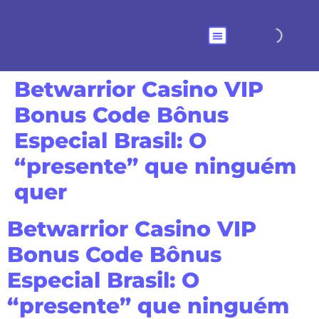
Nossas Soluções
Betwarrior Casino VIP
Bonus Code Bônus
Especial Brasil: O
“presente” que ninguém
quer
Betwarrior Casino VIP
Bonus Code Bônus
Especial Brasil: O
“presente” que ninguém