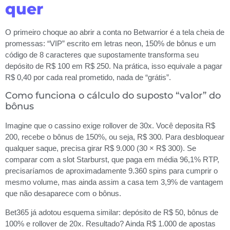
quer
O primeiro choque ao abrir a conta no Betwarrior é a tela cheia de
promessas: “VIP” escrito em letras neon, 150% de bônus e um
código de 8 caracteres que supostamente transforma seu
depósito de R$ 100 em R$ 250. Na prática, isso equivale a pagar
R$ 0,40 por cada real prometido, nada de “grátis”.
Como funciona o cálculo do suposto “valor” do
bônus
Imagine que o cassino exige rollover de 30x. Você deposita R$
200, recebe o bônus de 150%, ou seja, R$ 300. Para desbloquear
qualquer saque, precisa girar R$ 9.000 (30 × R$ 300). Se
comparar com a slot Starburst, que paga em média 96,1% RTP,
precisaríamos de aproximadamente 9.360 spins para cumprir o
mesmo volume, mas ainda assim a casa tem 3,9% de vantagem
que não desaparece com o bônus.
Bet365 já adotou esquema similar: depósito de R$ 50, bônus de
100% e rollover de 20x. Resultado? Ainda R$ 1.000 de apostas